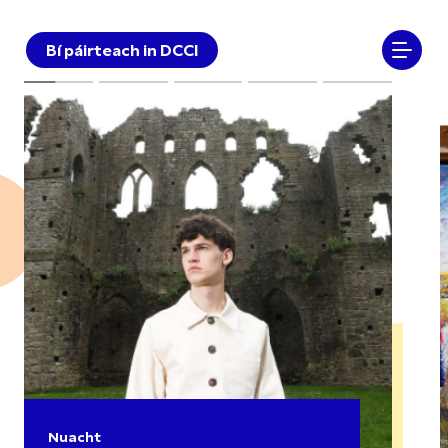
Bí páirteach in DCCI
Nuacht