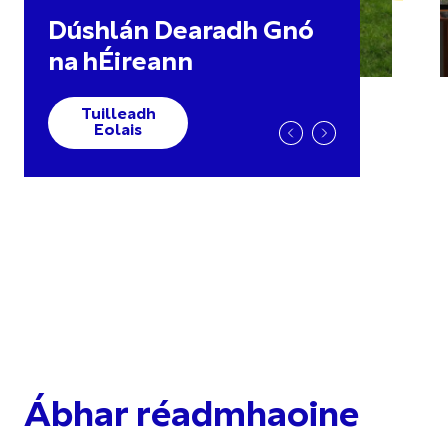
Dúshlán Dearadh Gnó
na hÉireann
Tuilleadh
Eolais
Ábhar réadmhaoine