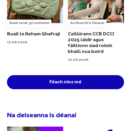
Buail lenár gComhaltaí
An Nuacht is Déanaí
Buail le Reham Ghafraji
Ceiliúrann CCB DCCI
2025 láidir agus
12.06.2026
fáiltíonn siad roimh
bhaill nua boird
10.06.2026
Féach níos mó
Na deiseanna is déanaí