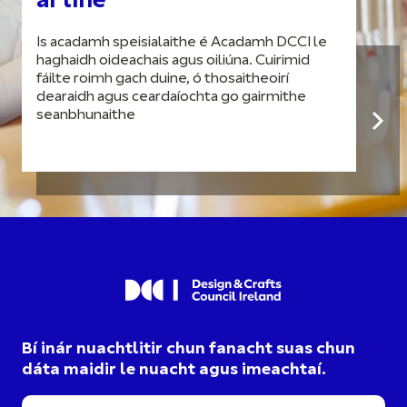
ar líne
Is acadamh speisialaithe é Acadamh DCCI le
haghaidh oideachais agus oiliúna. Cuirimid
fáilte roimh gach duine, ó thosaitheoirí
dearaidh agus ceardaíochta go gairmithe
seanbhunaithe
Bí inár nuachtlitir chun fanacht suas chun
dáta maidir le nuacht agus imeachtaí.