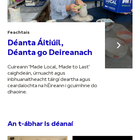
Feachtais
Déanta Áitiúil,
Déanta go Deireanach
Cuireann 'Made Local, Made to Last'
caighdeán, úrnuacht agus
inbhuanaitheacht táirgí deartha agus
ceardaíochta na hÉireann i gcuimhne do
dhaoine.
An t-ábhar is déanaí