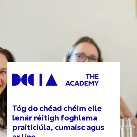
Tóg do chéad chéim eile
lenár réitigh foghlama
praiticiúla, cumaisc agus