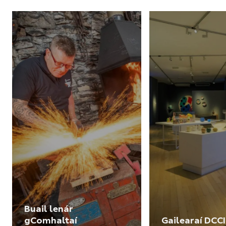
Buail lenár
gComhaltaí
Gailearaí DCCI