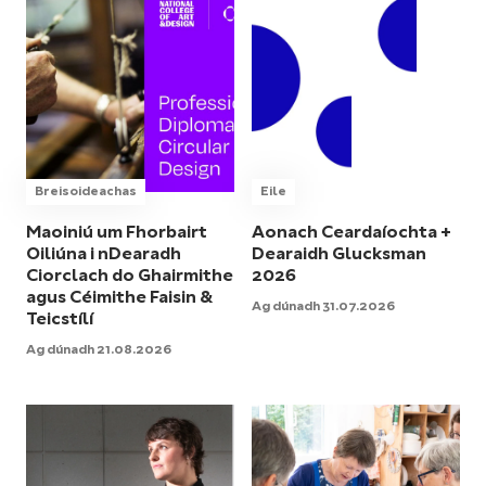
Breisoideachas
Eile
Maoiniú um Fhorbairt
Aonach Ceardaíochta +
Oiliúna i nDearadh
Dearaidh Glucksman
Ciorclach do Ghairmithe
2026
agus Céimithe Faisin &
Ag dúnadh 31.07.2026
Teicstílí
Ag dúnadh 21.08.2026