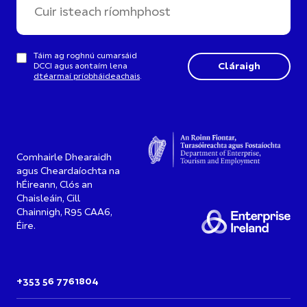
Táim ag roghnú cumarsáid
DCCI agus aontaím lena
dtéarmaí príobháideachais
.
Comhairle Dhearaidh
agus Cheardaíochta na
hÉireann, Clós an
Chaisleáin, Cill
Chainnigh, R95 CAA6,
Éire.
+353 56 7761804