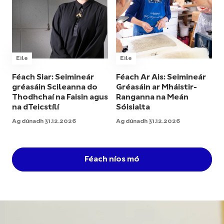
Eile
Eile
Féach Siar: Seimineár
Féach Ar Ais: Seimineár
gréasáin Scileanna do
Gréasáin ar Mháistir-
Thodhchaí na Faisin agus
Ranganna na Meán
na dTeicstílí
Sóisialta
Ag dúnadh 31.12.2026
Ag dúnadh 31.12.2026
Féach níos mó