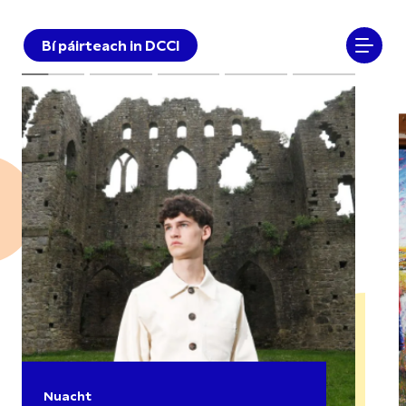
Bí páirteach in DCCI
Nuacht