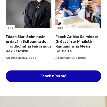
Eile
Eile
Féach Siar: Seimineár
Féach Ar Ais: Seimineár
gréasáin Scileanna do
Gréasáin ar Mháistir-
Thodhchaí na Faisin agus
Ranganna na Meán
na dTeicstílí
Sóisialta
Ag dúnadh 31.12.2026
Ag dúnadh 31.12.2026
Féach níos mó