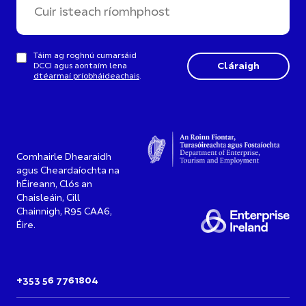
Táim ag roghnú cumarsáid
DCCI agus aontaím lena
dtéarmaí príobháideachais
.
Comhairle Dhearaidh
agus Cheardaíochta na
hÉireann, Clós an
Chaisleáin, Cill
Chainnigh, R95 CAA6,
Éire.
+353 56 7761804