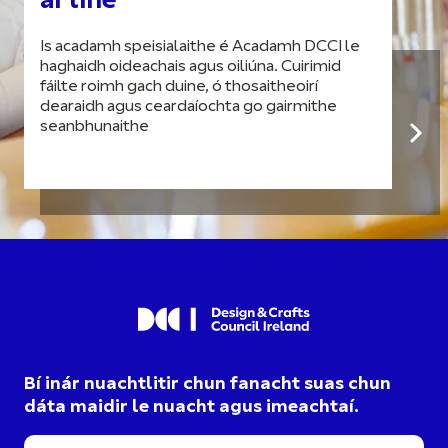
ar líne
Is acadamh speisialaithe é Acadamh DCCI le
haghaidh oideachais agus oiliúna. Cuirimid
fáilte roimh gach duine, ó thosaitheoirí
dearaidh agus ceardaíochta go gairmithe
seanbhunaithe
Bí inár nuachtlitir chun fanacht suas chun
dáta maidir le nuacht agus imeachtaí.