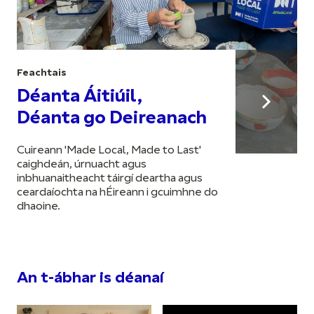
Feachtais
Déanta Áitiúil,
Déanta go Deireanach
Cuireann 'Made Local, Made to Last'
caighdeán, úrnuacht agus
inbhuanaitheacht táirgí deartha agus
ceardaíochta na hÉireann i gcuimhne do
dhaoine.
An t-ábhar is déanaí