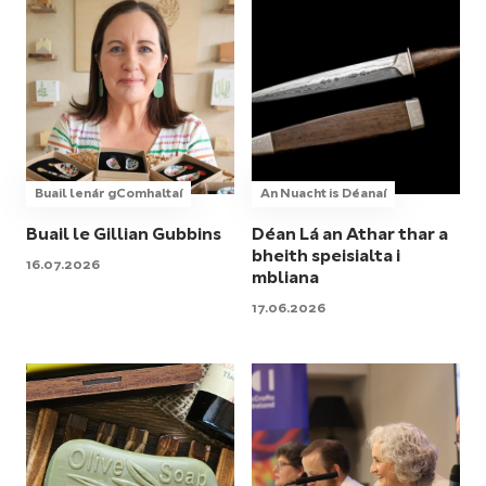
Buail lenár gComhaltaí
An Nuacht is Déanaí
Buail le Gillian Gubbins
Déan Lá an Athar thar a
bheith speisialta i
16.07.2026
mbliana
17.06.2026