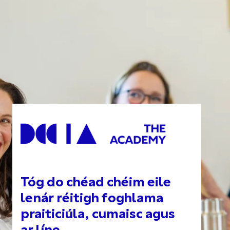
Tóg do chéad chéim eile
lenár réitigh foghlama
praiticiúla, cumaisc agus