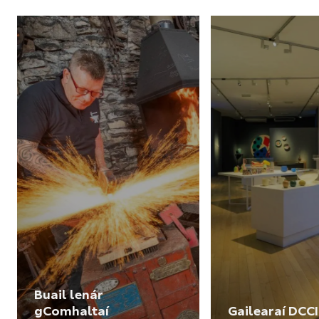
Buail lenár
gComhaltaí
Gailearaí DCCI