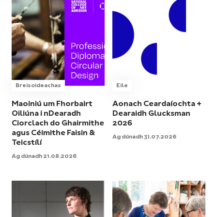
Breisoideachas
Eile
Maoiniú um Fhorbairt
Aonach Ceardaíochta +
Oiliúna i nDearadh
Dearaidh Glucksman
Ciorclach do Ghairmithe
2026
agus Céimithe Faisin &
Ag dúnadh 31.07.2026
Teicstílí
Ag dúnadh 21.08.2026