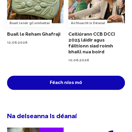
Buail lenár gComhaltaí
An Nuacht is Déanaí
Buail le Reham Ghafraji
Ceiliúrann CCB DCCI
2025 láidir agus
12.06.2026
fáiltíonn siad roimh
bhaill nua boird
10.06.2026
Féach níos mó
Na deiseanna is déanaí