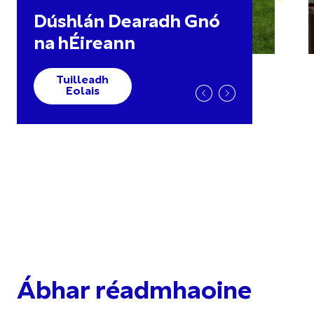
Dúshlán Dearadh Gnó
na hÉireann
Tuilleadh
Eolais
Ábhar réadmhaoine