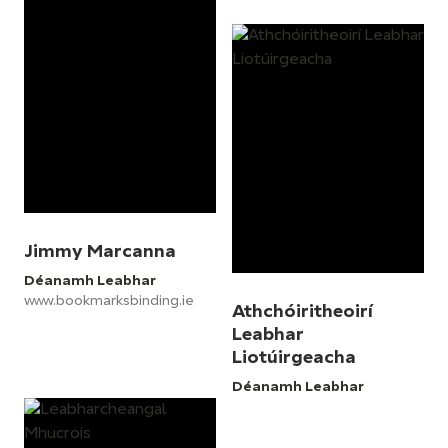
Jimmy Marcanna
Déanamh Leabhar
www.bookmarksbinding.ie
Athchóiritheoirí
Leabhar
Liotúirgeacha
Déanamh Leabhar