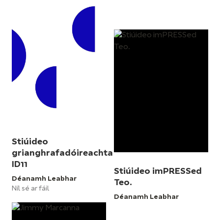
Stiúideo
grianghrafadóireachta
ID11
Stiúideo imPRESSed
Déanamh Leabhar
Teo.
Níl sé ar fáil
Déanamh Leabhar