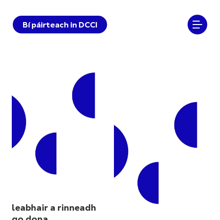
Bí páirteach in DCCI
leabhair a rinneadh
go dona