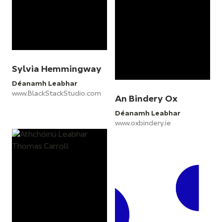
Sylvia Hemmingway
Déanamh Leabhar
www.BlackStackStudio.com
An Bindery Ox
Déanamh Leabhar
www.oxbindery.ie