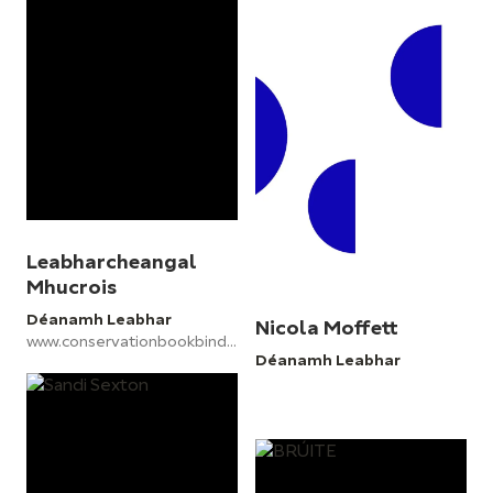
Leabharcheangal
Mhucrois
Déanamh Leabhar
Nicola Moffett
www.conservationbookbinding.com
Déanamh Leabhar