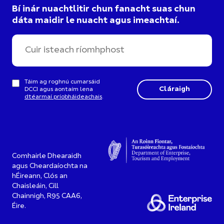
Bí inár nuachtlitir chun fanacht suas chun
dáta maidir le nuacht agus imeachtaí.
Táim ag roghnú cumarsáid
DCCI agus aontaím lena
dtéarmaí príobháideachais
.
Comhairle Dhearaidh
agus Cheardaíochta na
hÉireann, Clós an
Chaisleáin, Cill
Chainnigh, R95 CAA6,
Éire.