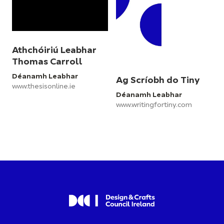
Athchóiriú Leabhar
Thomas Carroll
Déanamh Leabhar
Ag Scríobh do Tiny
www.thesisonline.ie
Déanamh Leabhar
www.writingfortiny.com