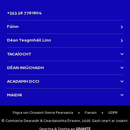
+353 56 7761804
Fúinn
Déan Teagmháil Linn
TACAÍOCHT
Bí páirteach in Imeachtaí Acadamh DCCI
DÉAN INIÚCHADH
Deiseanna & Maoiniú
Eolaire
ACADAMH DCCI
Baill Déan teagmháil
Nuacht
Forbhreathnú
MAIDIR
Preaseisiúintí
ar gach cúrsa
Misean & Luachanna
Imeachtaí
DCCIA | Scéalta Ratha Gnó & Nuálaíochta
Fógra um Chosaint Sonraí Pearsanta
Fianáin
GDPR
Ár Straitéis
© Comhairle Dearaidh & Ceardaíochta Éireann, 2026. Gach ceart ar cosaint.
Dlí
Deartha & Tógtha ag
GRANITE