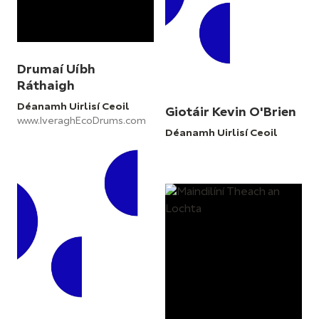
Drumaí Uíbh
Ráthaigh
Déanamh Uirlisí Ceoil
Giotáir Kevin O'Brien
www.IveraghEcoDrums.com
Déanamh Uirlisí Ceoil