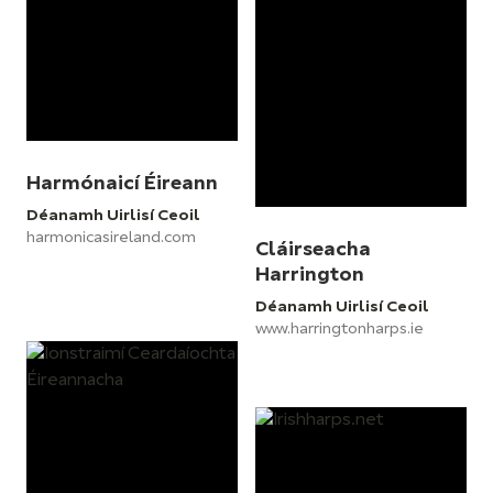
Harmónaicí Éireann
Déanamh Uirlisí Ceoil
harmonicasireland.com
Cláirseacha
Harrington
Déanamh Uirlisí Ceoil
www.harringtonharps.ie