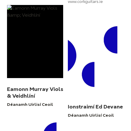
www.corkguitars.ie
Eamonn Murray Viols
& Veidhlíní
Déanamh Uirlisí Ceoil
Ionstraimí Ed Devane
Déanamh Uirlisí Ceoil