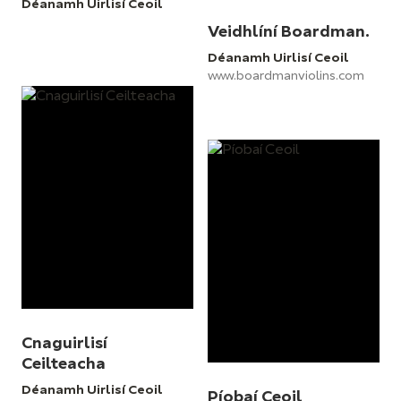
Déanamh Uirlisí Ceoil
Veidhlíní Boardman.
Déanamh Uirlisí Ceoil
www.boardmanviolins.com
Cnaguirlisí
Ceilteacha
Déanamh Uirlisí Ceoil
Píobaí Ceoil