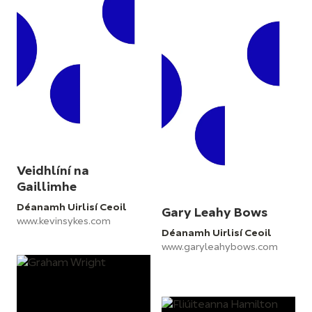
Veidhlíní na
Gaillimhe
Déanamh Uirlisí Ceoil
Gary Leahy Bows
www.kevinsykes.com
Déanamh Uirlisí Ceoil
www.garyleahybows.com