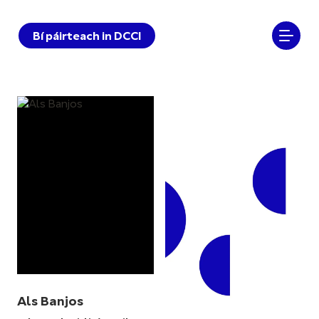
Bí páirteach in DCCI
Als Banjos