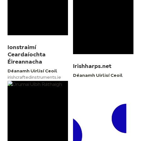
Ionstraimí
Ceardaíochta
Éireannacha
Irishharps.net
Déanamh Uirlisí Ceoil
Déanamh Uirlisí Ceoil
irishcraftedinstruments.ie