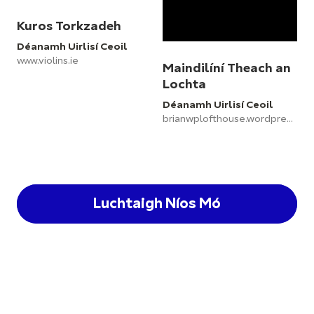
Kuros Torkzadeh
Déanamh Uirlisí Ceoil
www.violins.ie
Maindilíní Theach an
Lochta
Déanamh Uirlisí Ceoil
brianwplofthouse.wordpress.com/faoi-an-déantóir
Luchtaigh Níos Mó