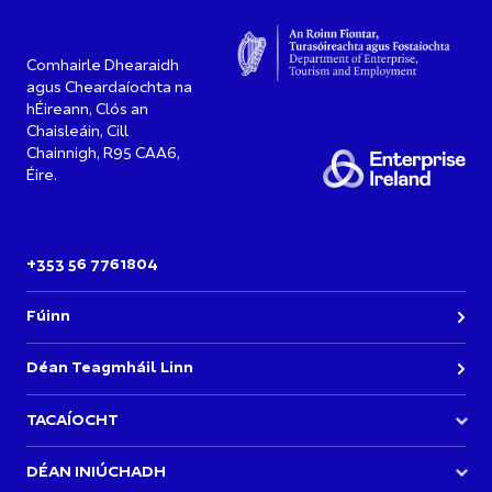
Comhairle Dhearaidh
agus Cheardaíochta na
hÉireann, Clós an
Chaisleáin, Cill
Chainnigh, R95 CAA6,
Éire.
+353 56 7761804
Fúinn
Déan Teagmháil Linn
TACAÍOCHT
Bí páirteach in Imeachtaí Acadamh DCCI
DÉAN INIÚCHADH