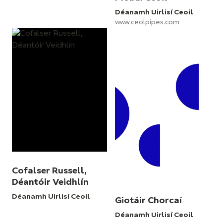
Déanamh Uirlisí Ceoil
www.ceolpipes.com
Cofalser Russell,
Déantóir Veidhlín
Déanamh Uirlisí Ceoil
Giotáir Chorcaí
Déanamh Uirlisí Ceoil