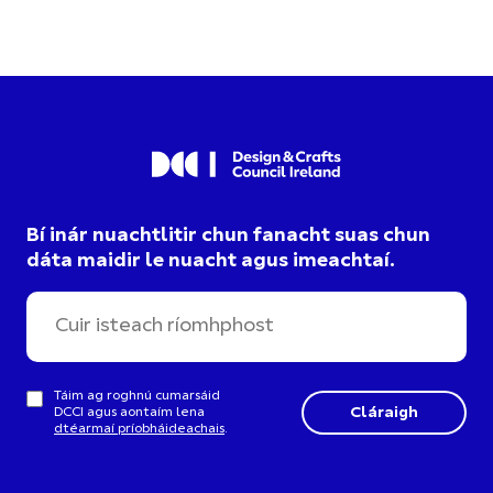
Bí inár nuachtlitir chun fanacht suas chun
dáta maidir le nuacht agus imeachtaí.
Táim ag roghnú cumarsáid
DCCI agus aontaím lena
dtéarmaí príobháideachais
.