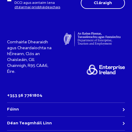
DCCI agus aontaím lena
dtéarmaí príobháideachais
.
Comhairle Dhearaidh
agus Cheardaíochta na
hÉireann, Clós an
Chaisleáin, Cill
Chainnigh, R95 CAA6,
Éire.
+353 56 7761804
Fúinn
Déan Teagmháil Linn