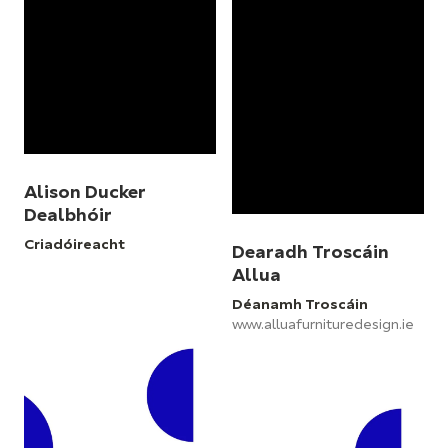
Alison Ducker
Dealbhóir
Criadóireacht
Dearadh Troscáin
Allua
Déanamh Troscáin
www.alluafurnituredesign.ie