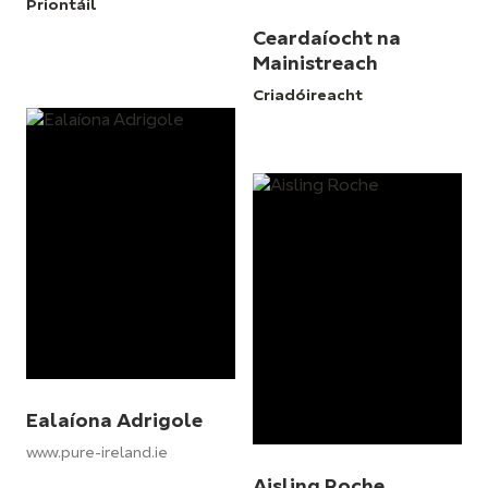
Priontáil
Ceardaíocht na
Mainistreach
Criadóireacht
Ealaíona Adrigole
www.pure-ireland.ie
Aisling Roche