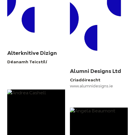
Alterknitive Dizign
Déanamh Teicstílí
Alumni Designs Ltd
Criadóireacht
www.alumnidesigns.ie