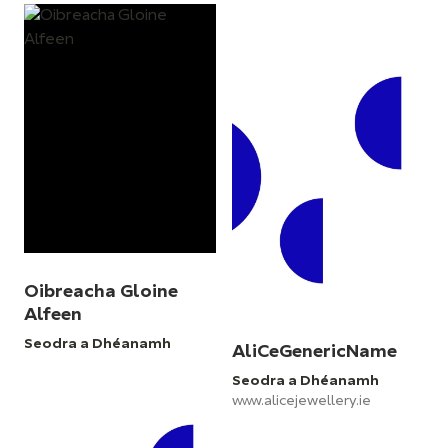
Oibreacha Gloine
Alfeen
Seodra a Dhéanamh
AliCeGenericName
Seodra a Dhéanamh
www.alicejewellery.ie