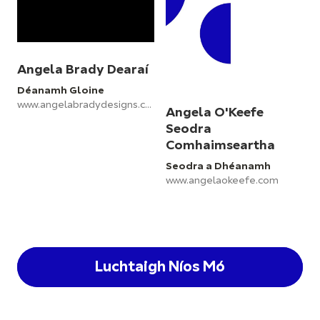
Angela Brady Dearaí
Déanamh Gloine
www.angelabradydesigns.com
Angela O'Keefe
Seodra
Comhaimseartha
Seodra a Dhéanamh
www.angelaokeefe.com
Luchtaigh Níos Mó