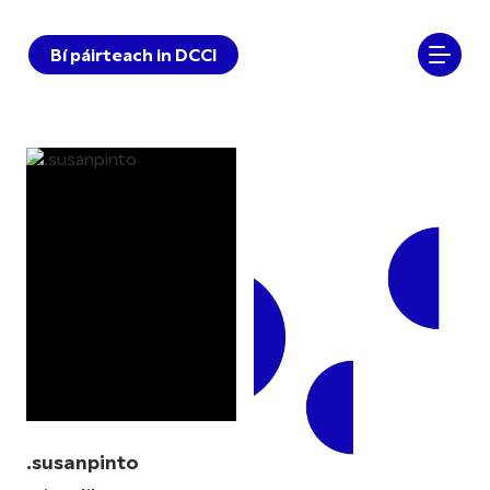
Bí páirteach in DCCI
.susanpinto