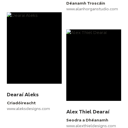
Déanamh Troscáin
www.alanhorganstudio.com
Dearaí Aleks
Criadóireacht
www.aleksdesigns.com
Alex Thiel Dearaí
Seodra a Dhéanamh
www.alexthieldesigns.com