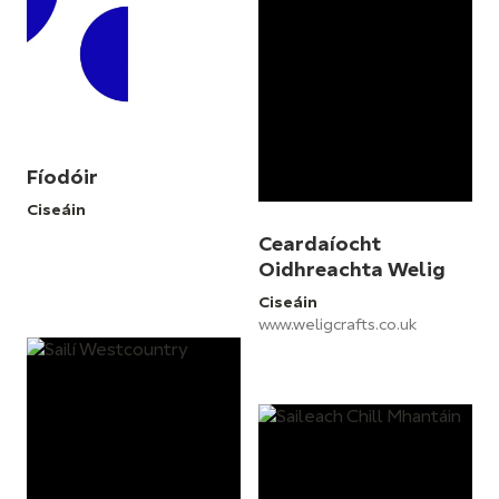
Fíodóir
Ciseáin
Ceardaíocht
Oidhreachta Welig
Ciseáin
www.weligcrafts.co.uk