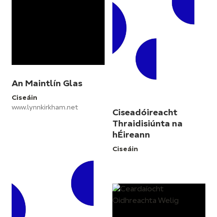
An Maintlín Glas
Ciseáin
www.lynnkirkham.net
Ciseadóireacht
Thraidisiúnta na
hÉireann
Ciseáin