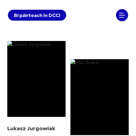
Bí páirteach in DCCI
Lukasz Jurgowiak