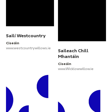
Sailí Westcountry
Ciseáin
www.westcountrywillows.ie
Saileach Chill
Mhantáin
Ciseáin
www.Wicklowwillow.ie