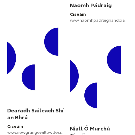
Naomh Pádraig
Ciseáin
www.naomhpadraighandcrafts.com
Dearadh Saileach Shí
an Bhrú
Ciseáin
Niall Ó Murchú
www.newgrangewillowdesign.com