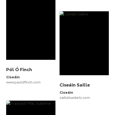
Pól Ó Finch
Ciseáin
www.pauldfinch.com
Ciseáin Saille
Ciseáin
saillebaskets.com