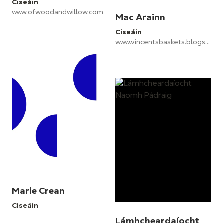
Ciseáin
www.ofwoodandwillow.com
Mac Arainn
Ciseáin
www.vincentsbaskets.blogspot.com
Marie Crean
Ciseáin
Lámhcheardaíocht