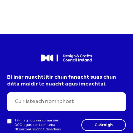
Bí inár nuachtlitir chun fanacht suas chun
dáta maidir le nuacht agus imeachtaí.
Táim ag roghnú cumarsáid
DCCI agus aontaím lena
dtéarmaí príobháideachais
.