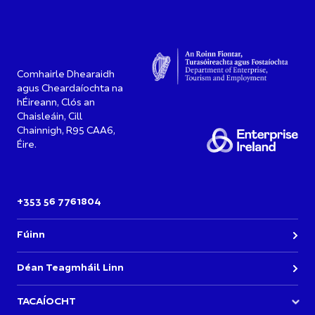
Comhairle Dhearaidh
agus Cheardaíochta na
hÉireann, Clós an
Chaisleáin, Cill
Chainnigh, R95 CAA6,
Éire.
+353 56 7761804
Fúinn
Déan Teagmháil Linn
TACAÍOCHT