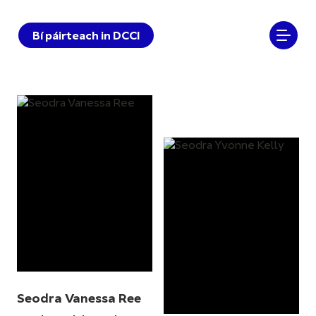
Bí páirteach in DCCI
Seodra Vanessa Ree