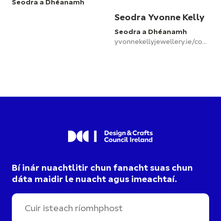
Seodra a Dhéanamh
Seodra Yvonne Kelly
Seodra a Dhéanamh
yvonnekellyjewellery.ie/contact
Bí inár nuachtlitir chun fanacht suas chun
dáta maidir le nuacht agus imeachtaí.