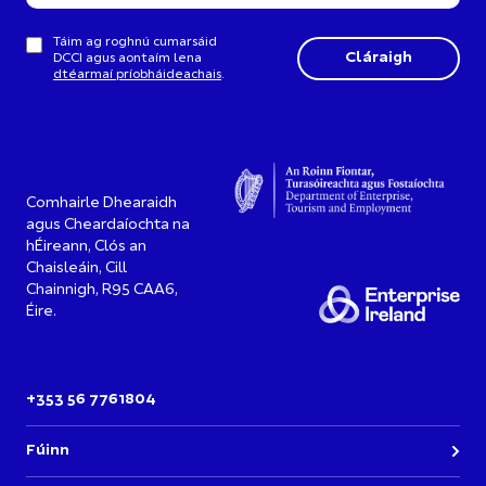
Táim ag roghnú cumarsáid
DCCI agus aontaím lena
dtéarmaí príobháideachais
.
Comhairle Dhearaidh
agus Cheardaíochta na
hÉireann, Clós an
Chaisleáin, Cill
Chainnigh, R95 CAA6,
Éire.
+353 56 7761804
Fúinn