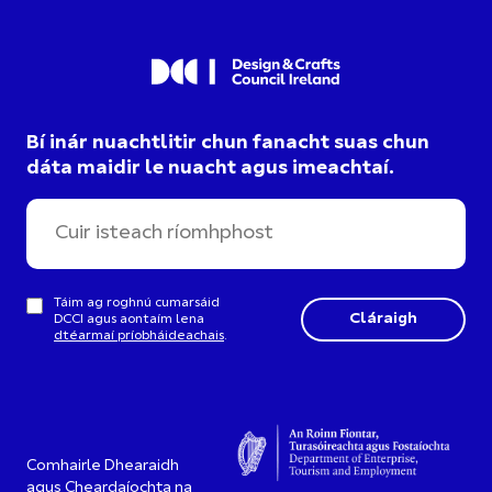
Bí inár nuachtlitir chun fanacht suas chun
dáta maidir le nuacht agus imeachtaí.
Táim ag roghnú cumarsáid
DCCI agus aontaím lena
dtéarmaí príobháideachais
.
Comhairle Dhearaidh
agus Cheardaíochta na