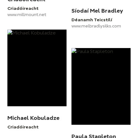
Criadóireacht
Síodaí Mel Bradley
www.millmount.net
Déanamh Teicstílí
www.melbradlysilks.com
Michael Kobuladze
Criadóireacht
Paula Stapleton