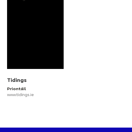
Tidings
Priontáil
www.tidings.ie