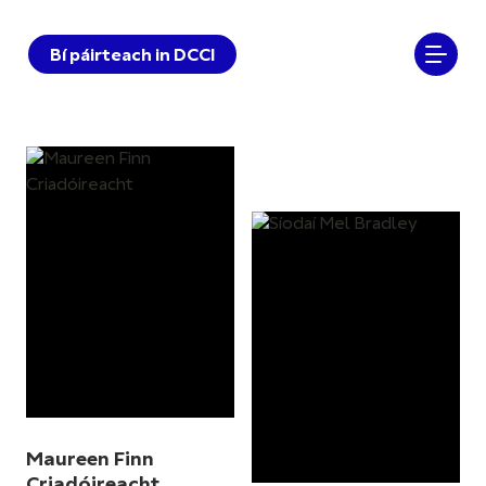
Bí páirteach in DCCI
Maureen Finn
Criadóireacht