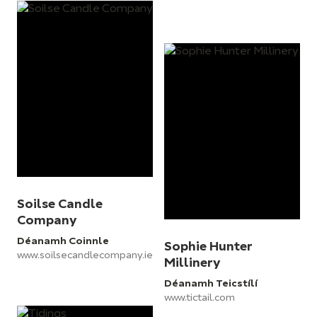
Soilse Candle
Company
Déanamh Coinnle
Sophie Hunter
www.soilsecandlecompany.ie
Millinery
Déanamh Teicstílí
www.tictail.com