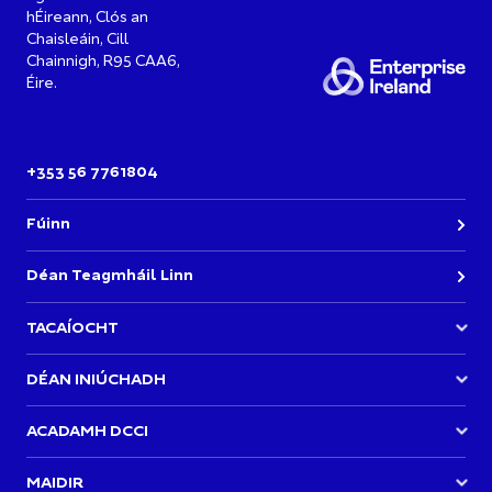
hÉireann, Clós an
Chaisleáin, Cill
Chainnigh, R95 CAA6,
Éire.
+353 56 7761804
Fúinn
Déan Teagmháil Linn
TACAÍOCHT
Bí páirteach in Imeachtaí Acadamh DCCI
DÉAN INIÚCHADH
Deiseanna & Maoiniú
Eolaire
ACADAMH DCCI
Baill Déan teagmháil
Nuacht
Forbhreathnú
MAIDIR