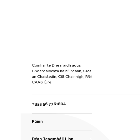
Comhairle Dhearaidh agus
Cheardaíochta na hÉireann, Clós
an Chaisleáin, Cill Chainnigh, R95
CAA6, Éire.
+353 56 7761804
Fúinn
Déan Teagmháil Linn