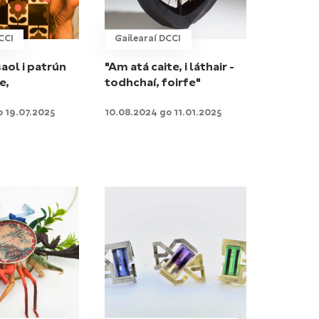
CCI
Gailearaí DCCI
saol i patrún
"Am atá caite, i láthair -
e,
todhchaí, foirfe"
o 19.07.2025
10.08.2024 go 11.01.2025