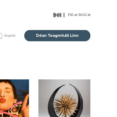
Fill ar DCCI.ie
Déan Teagmháil Linn
English