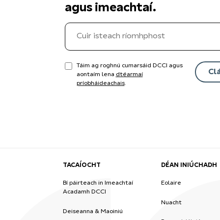
agus imeachtaí.
Táim ag roghnú cumarsáid DCCI agus
aontaím lena
dtéarmaí
príobháideachais
.
TACAÍOCHT
DÉAN INIÚCHADH
Bí páirteach in Imeachtaí
Eolaire
Acadamh DCCI
Nuacht
Deiseanna & Maoiniú