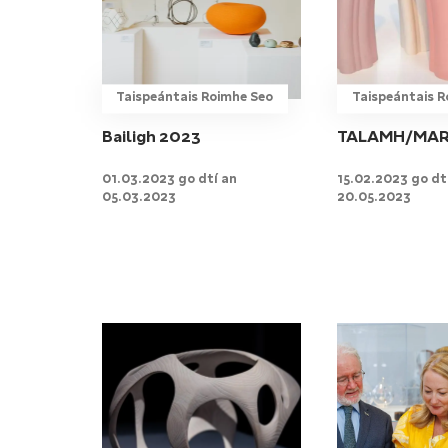
Taispeántais Roimhe Seo
Taispeántais R
Bailigh 2023
TALAMH/MA
01.03.2023 go dtí an
15.02.2023 go dt
05.03.2023
20.05.2023