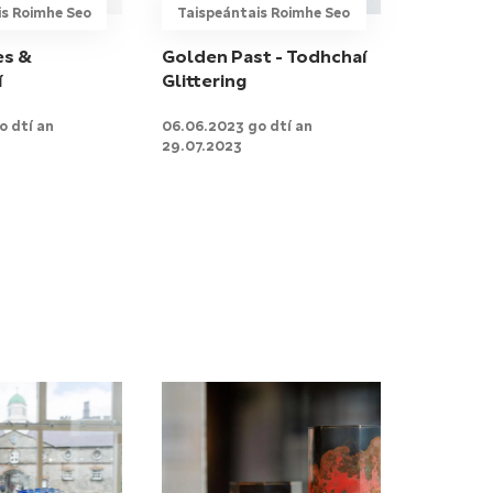
is Roimhe Seo
Taispeántais Roimhe Seo
es &
Golden Past - Todhchaí
í
Glittering
o dtí an
06.06.2023 go dtí an
29.07.2023