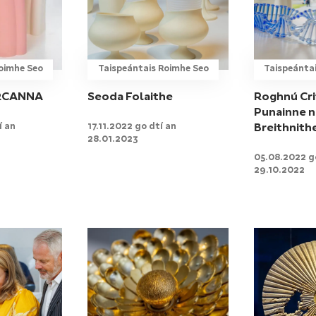
oimhe Seo
Taispeántais Roimhe Seo
Taispeánta
RCANNA
Seoda Folaithe
Roghnú Crit
Punainne n
í an
17.11.2022 go dtí an
Breithnith
28.01.2023
05.08.2022 go
29.10.2022