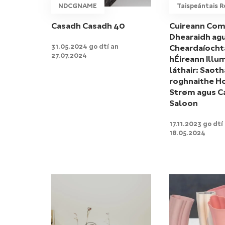
NDCGNAME
Taispeántais R
Casadh Casadh 40
Cuireann Com
Dhearaidh ag
31.05.2024 go dtí an
Cheardaíocht
27.07.2024
hÉireann Illum
láthair: Saoth
roghnaithe H
Strøm agus C
Saloon
17.11.2023 go dtí
18.05.2024