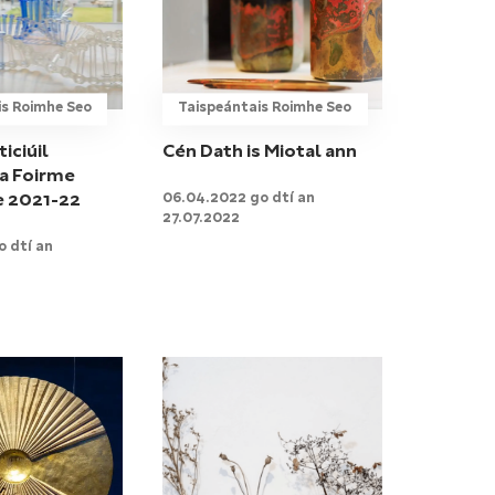
is Roimhe Seo
Taispeántais Roimhe Seo
iciúil
Cén Dath is Miotal ann
a Foirme
06.04.2022 go dtí an
e 2021-22
27.07.2022
 dtí an