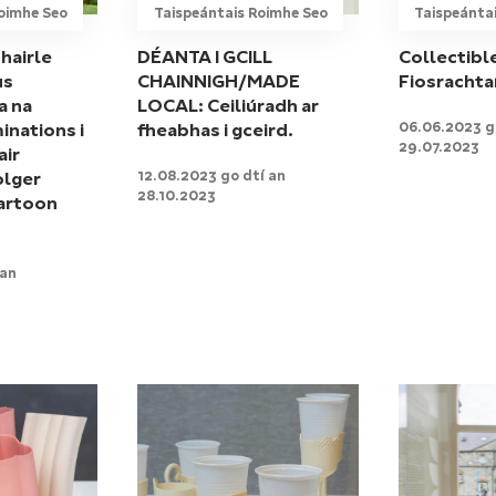
oimhe Seo
Taispeántais Roimhe Seo
Taispeánta
hairle
DÉANTA I GCILL
Collectibl
us
CHAINNIGH/MADE
Fiosrachta
a na
LOCAL: Ceiliúradh ar
06.06.2023 g
inations i
fheabhas i gceird.
29.07.2023
air
12.08.2023 go dtí an
olger
28.10.2023
artoon
 an