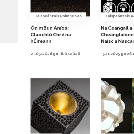
Taispeántais Roimhe Seo
Taispeántais R
Ón mBun Aníos:
Na Ceangail a
Claochlú Chré na
Cheanglaíonn
hÉireann
Naisc a Nasca
21.03.2026 go 18.07.2026
15.11.2025 go 28