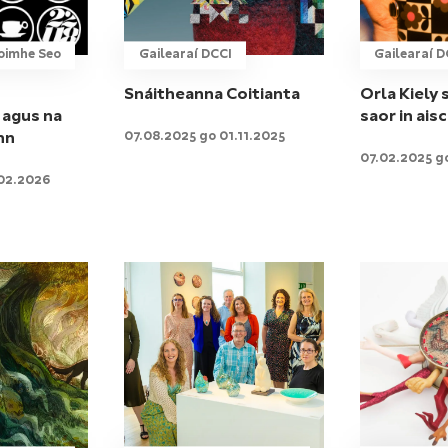
oimhe Seo
Gailearaí DCCI
Gailearaí D
Snáitheanna Coitianta
Orla Kiely 
 agus na
saor in aisc
07.08.2025 go 01.11.2025
nn
07.02.2025 g
.02.2026