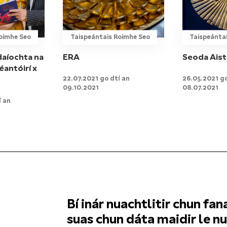
oimhe Seo
Taispeántais Roimhe Seo
Taispeánta
daíochta na
ERA
Seoda Ais
éantóirí x
22.07.2021 go dtí an
26.05.2021 go
09.10.2021
08.07.2021
í an
Bí inár nuachtlitir chun fan
suas chun dáta maidir le n