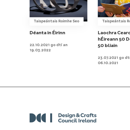
Taispeántais Roimhe Seo
Taispeántais R
Déanta in Éirinn
Laochra Cear
hÉireann 50 D
22.10.2021 go dtí an
50 bliain
19.03.2022
23.07.2021 go dt
06.10.2021