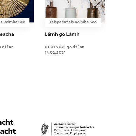
is Roimhe Seo
Taispeántais Roimhe Seo
teacha
Lámh go Lámh
 dtí an
01.01.2021 go dtí an
15.02.2021
acht
uacht