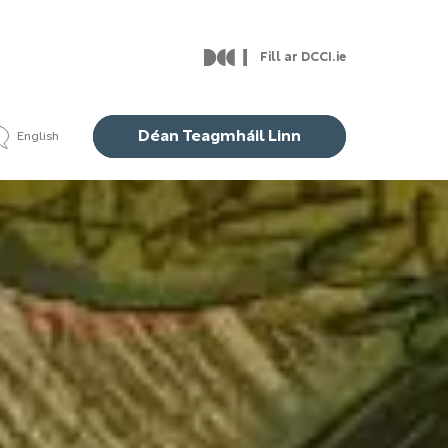
Fill ar DCCI.ie
Déan Teagmháil Linn
English