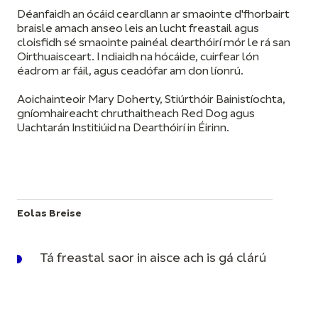
Déanfaidh an ócáid ceardlann ar smaointe d'fhorbairt
braisle amach anseo leis an lucht freastail agus
cloisfidh sé smaointe painéal dearthóirí mór le rá san
Oirthuaisceart. I ndiaidh na hócáide, cuirfear lón
éadrom ar fáil, agus ceadófar am don líonrú.
Aoichainteoir Mary Doherty, Stiúrthóir Bainistíochta,
gníomhaireacht chruthaitheach Red Dog agus
Uachtarán Institiúid na Dearthóirí in Éirinn.
Eolas Breise
Tá freastal saor in aisce ach is gá clárú