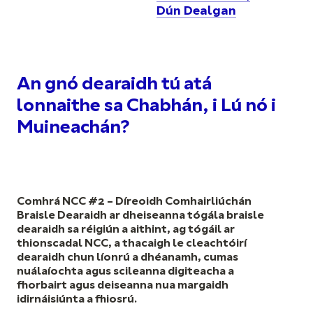
Dún Dealgan
An gnó dearaidh tú atá
lonnaithe sa Chabhán, i Lú nó i
Muineachán?
Comhrá NCC #2 – Díreoidh Comhairliúchán
Braisle Dearaidh ar dheiseanna tógála braisle
dearaidh sa réigiún a aithint, ag tógáil ar
thionscadal NCC, a thacaigh le cleachtóirí
dearaidh chun líonrú a dhéanamh, cumas
nuálaíochta agus scileanna digiteacha a
fhorbairt agus deiseanna nua margaidh
idirnáisiúnta a fhiosrú.