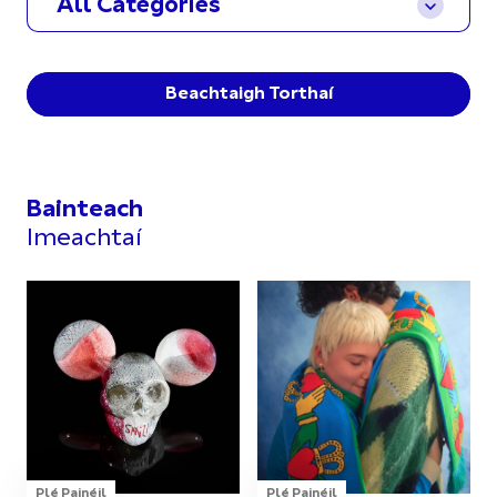
All Categories
Beachtaigh Torthaí
Bainteach
Imeachtaí
Plé Painéil
Plé Painéil