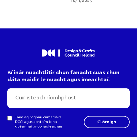
14/11/2023
Bí inár nuachtlitir chun fanacht suas chun
dáta maidir le nuacht agus imeachtaí.
Táim ag roghnú cumarsáid
DCCI agus aontaím lena
dtéarmaí príobháideachais
.