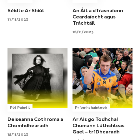
Séidte Ar Shiúl
An Áit a dTrasnaíonn
Ceardaíocht agus
17/11/2023
Tráchtáil
16/11/2023
Plé Painéil
Príomhchainteoir
Deiseanna Cothroma a
Ar Ais go Todhchaí
Chomhdhearadh
Chumann Lúthchleas
Gael – trí Dhearadh
15/11/2023