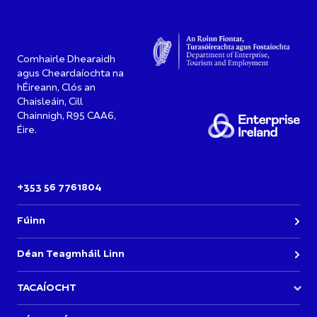
Comhairle Dhearaidh
agus Cheardaíochta na
hÉireann, Clós an
Chaisleáin, Cill
Chainnigh, R95 CAA6,
Éire.
+353 56 7761804
Fúinn
Déan Teagmháil Linn
TACAÍOCHT
Bí páirteach in Imeachtaí Acadamh DCCI