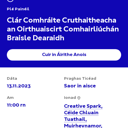
Plé Painéil
Clár Comhráite Cruthaitheacha
an Oirthuaiscirt Comhairliúchán
Braisle Dearaidh
Cuir in Áirithe Anois
Dáta
Praghas Ticéad
13.11.2023
Saor in aisce
Am
Ionad
11:00 rn
Creative Spark,
Céide Chluain
Tuathail,
Muirhevnamor,