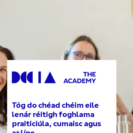
Tóg do chéad chéim eile
lenár réitigh foghlama
praiticiúla, cumaisc agus