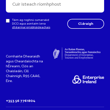
Táim ag roghnú cumarsáid
DCCI agus aontaím lena
dtéarmaí príobháideachais
.
Comhairle Dhearaidh
agus Cheardaíochta na
hÉireann, Clós an
Chaisleáin, Cill
Chainnigh, R95 CAA6,
Éire.
+353 56 7761804