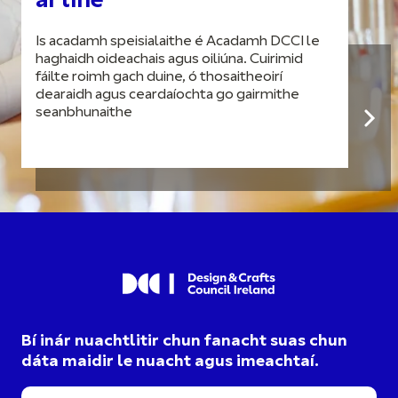
ar líne
Is acadamh speisialaithe é Acadamh DCCI le
haghaidh oideachais agus oiliúna. Cuirimid
fáilte roimh gach duine, ó thosaitheoirí
dearaidh agus ceardaíochta go gairmithe
seanbhunaithe
Bí inár nuachtlitir chun fanacht suas chun
dáta maidir le nuacht agus imeachtaí.