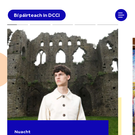
Bí páirteach in DCCI
Nuacht