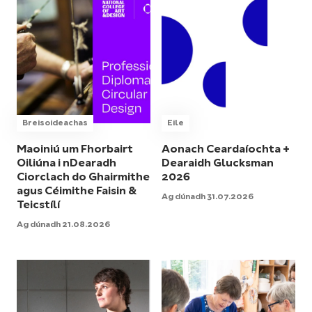
Breisoideachas
Eile
Maoiniú um Fhorbairt
Aonach Ceardaíochta +
Oiliúna i nDearadh
Dearaidh Glucksman
Ciorclach do Ghairmithe
2026
agus Céimithe Faisin &
Ag dúnadh 31.07.2026
Teicstílí
Ag dúnadh 21.08.2026