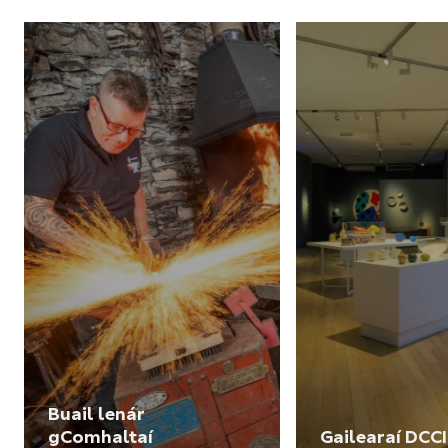
Buail lenár
gComhaltaí
Gailearaí DCCI