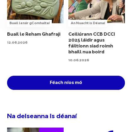
Buail lenár gComhaltaí
An Nuacht is Déanaí
Buail le Reham Ghafraji
Ceiliúrann CCB DCCI
2025 láidir agus
12.06.2026
fáiltíonn siad roimh
bhaill nua boird
10.06.2026
Féach níos mó
Na deiseanna is déanaí