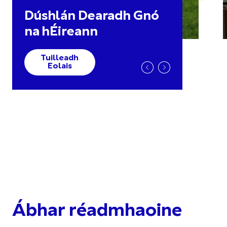
Dúshlán Dearadh Gnó
na hÉireann
Tuilleadh
Eolais
Ábhar réadmhaoine