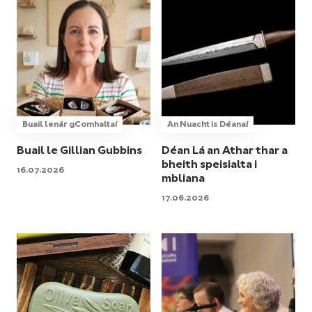
Buail lenár gComhaltaí
An Nuacht is Déanaí
Buail le Gillian Gubbins
Déan Lá an Athar thar a
bheith speisialta i
16.07.2026
mbliana
17.06.2026