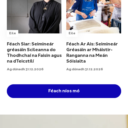
Eile
Eile
Féach Siar: Seimineár
Féach Ar Ais: Seimineár
gréasáin Scileanna do
Gréasáin ar Mháistir-
Thodhchaí na Faisin agus
Ranganna na Meán
na dTeicstílí
Sóisialta
Ag dúnadh 31.12.2026
Ag dúnadh 31.12.2026
Féach níos mó