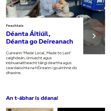
Feachtais
Déanta Áitiúil,
Déanta go Deireanach
Cuireann 'Made Local, Made to Last'
caighdeán, úrnuacht agus
inbhuanaitheacht táirgí deartha agus
ceardaíochta na hÉireann i gcuimhne do
dhaoine.
An t-ábhar is déanaí