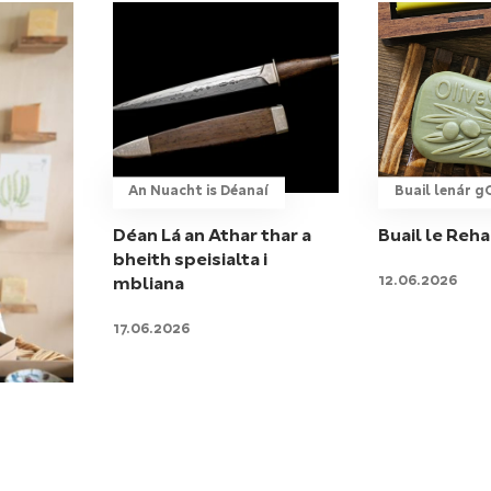
An Nuacht is Déanaí
Buail lenár 
Déan Lá an Athar thar a
Buail le Reh
bheith speisialta i
12.06.2026
mbliana
17.06.2026