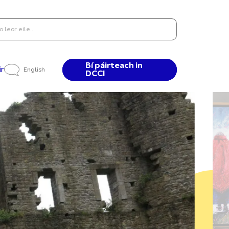
Bí páirteach in
ir
English
DCCI