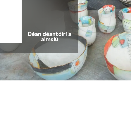
Déan déantóirí a
aimsiú