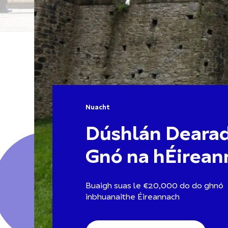
Nuacht
Dúshlán Deara
Gnó na hÉirean
Buaigh suas le €20,000 do do ghnó
inbhuanaithe Éireannach