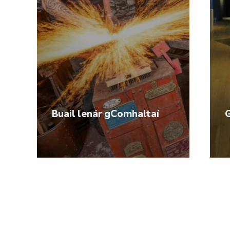
Buail lenár gComhaltaí
G