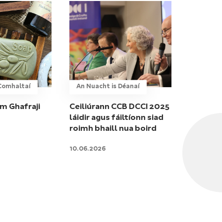
gComhaltaí
An Nuacht is Déanaí
am Ghafraji
Ceiliúrann CCB DCCI 2025
láidir agus fáiltíonn siad
roimh bhaill nua boird
10.06.2026