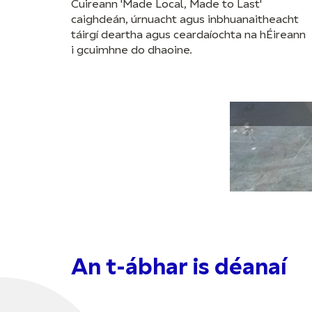
Cuireann 'Made Local, Made to Last'
caighdeán, úrnuacht agus inbhuanaitheacht
táirgí deartha agus ceardaíochta na hÉireann
i gcuimhne do dhaoine.
An t-ábhar is déanaí