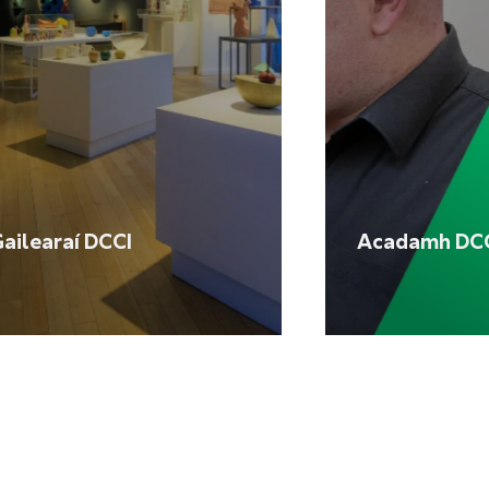
ailearaí DCCI
Acadamh DC