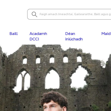
Baill
Acadamh
Déan
Maid
DCCI
iniúchadh