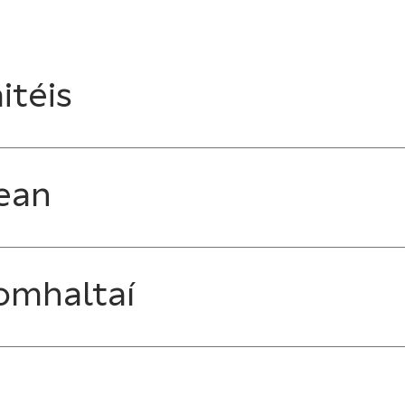
itéis
ean
omhaltaí