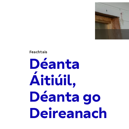
Feachtais
Déanta
Áitiúil,
Déanta go
Deireanach