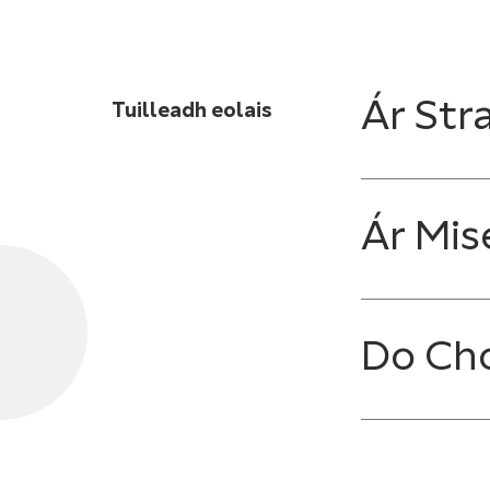
Ár Stra
Tuilleadh eolais
Ár Mis
Do Ch