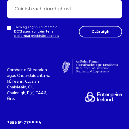
Táim ag roghnú cumarsáid
DCCI agus aontaím lena
dtéarmaí príobháideachais
.
Comhairle Dhearaidh
agus Cheardaíochta na
hÉireann, Clós an
Chaisleáin, Cill
Chainnigh, R95 CAA6,
Éire.
+353 56 7761804