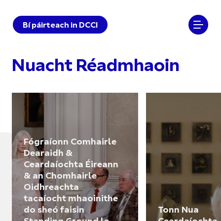
Bí páirteach in DCCI
Nuacht Réadmhaoin
Fógraíonn Comhairle
Dearaidh &
Ceardaíochta Éireann
& an Chomhairle
Oidhreachta
tacaíocht mhaoinithe
do sheó faisin
Tonn Nua