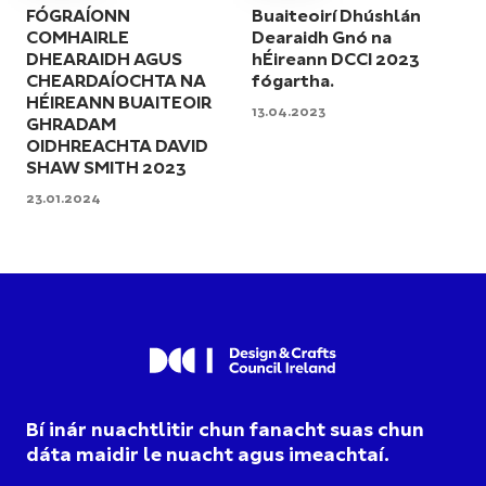
FÓGRAÍONN
Buaiteoirí Dhúshlán
COMHAIRLE
Dearaidh Gnó na
DHEARAIDH AGUS
hÉireann DCCI 2023
CHEARDAÍOCHTA NA
fógartha.
HÉIREANN BUAITEOIR
13.04.2023
GHRADAM
OIDHREACHTA DAVID
SHAW SMITH 2023
23.01.2024
Bí inár nuachtlitir chun fanacht suas chun
dáta maidir le nuacht agus imeachtaí.