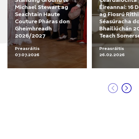
Standing Ground le
Ceardaíochta
Michael Stewart ag
Éireannaí: 16 
Seachtain Haute
ag Fiosrú Rith
Couture Pháras don
Séasúracha d
Gheimhreadh
Bhailiúchán 2
2026/2027
Teach Somers
Preasráitis
Preasráitis
07.07.2026
26.02.2026