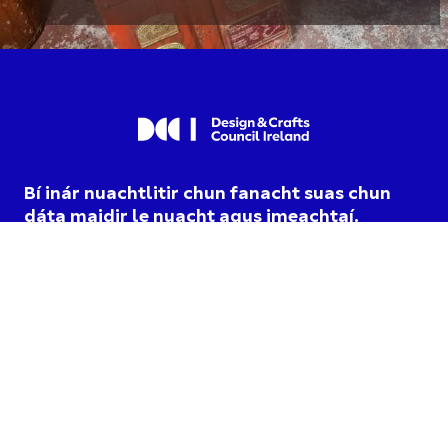
Bí inár nuachtlitir chun fanacht suas chun
dáta maidir le nuacht agus imeachtaí.
Táim ag roghnú cumarsáid
DCCI agus aontaím lena
dtéarmaí príobháideachais
.