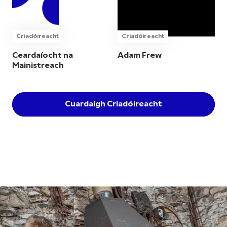
Criadóireacht
Criadóireacht
Ceardaíocht na
Adam Frew
Mainistreach
Cuardaigh Criadóireacht