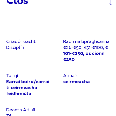
Clós
Criadóireacht
Raon na bpraghsanna
Disciplín
€26-€50, €51-€100, €
101-€250, os cionn
€250
Táirgí
Ábhair
Earraí boird/earraí
ceirmeacha
tí ceirmeacha
feidhmiúla
Déanta Áitiúil