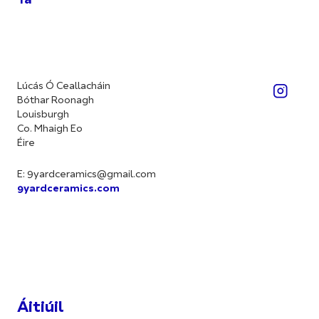
Tá
Lúcás Ó Ceallacháin
Bóthar Roonagh
Louisburgh
Co. Mhaigh Eo
Éire
E:
9yardceramics@gmail.com
9yardceramics.com
Áitiúil