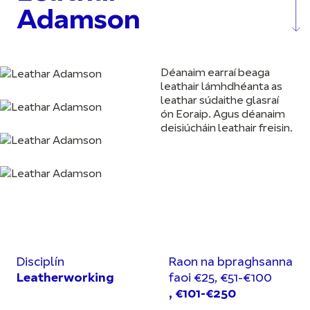
Adamson
Déanaim earraí beaga
leathair lámhdhéanta as
leathar súdaithe glasraí
ón Eoraip. Agus déanaim
deisiúcháin leathair freisin.
Disciplín
Raon na bpraghsanna
Leatherworking
faoi €25, €51-€100
, €101-€250