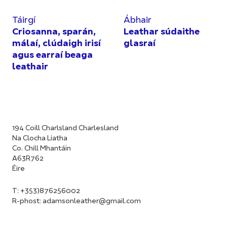
Táirgí
Ábhair
Criosanna, sparán,
Leathar súdaithe
málaí, clúdaigh irisí
glasraí
agus earraí beaga
leathair
194 Coill Charlsland Charlesland
Na Clocha Liatha
Co. Chill Mhantáin
A63R762
Éire
T: +353)876256002
R-phost:
adamsonleather@gmail.com