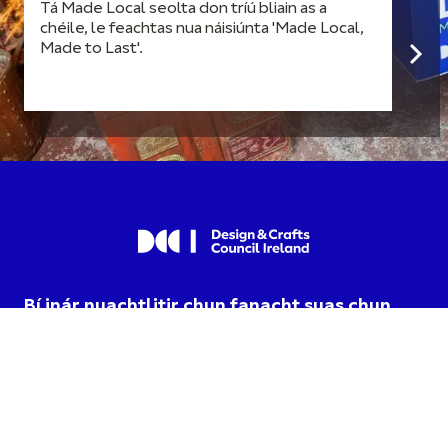
Tá Made Local seolta don tríú bliain as a
chéile, le feachtas nua náisiúnta 'Made Local,
Made to Last'.
Bí inár nuachtlitir chun fanacht suas chun
dáta maidir le nuacht agus imeachtaí.