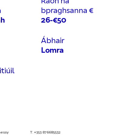
Raon na
a
bpraghsanna
€
mh
26-€50
Ábhair
Lomra
tiúil
nessy
T: +353 876685532