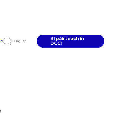
Bí páirteach in
ir
English
DCCI