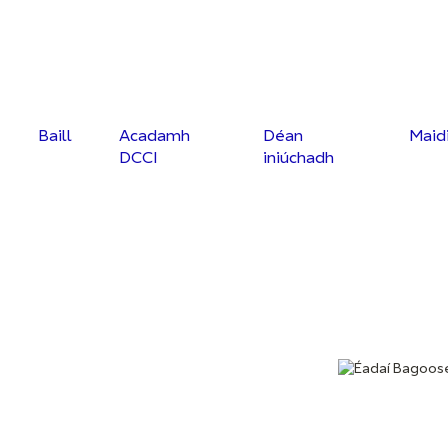
Baill
Acadamh
Déan
Maid
DCCI
iniúchadh