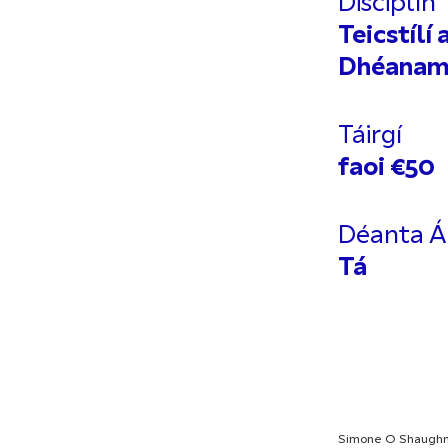
Disciplín
Teicstílí 
Dhéana
Táirgí
faoi €50
Déanta Ái
Tá
Simone O Shaugh