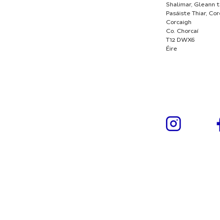
Shalimar, Gleann t
Pasáiste Thiar, Co
Corcaigh
Co. Chorcaí
T12 DWX6
Éire