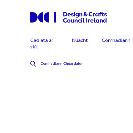
Cad atá ar
Nuacht
Comhadlann
siúl
Comhadlann
Chuardaigh