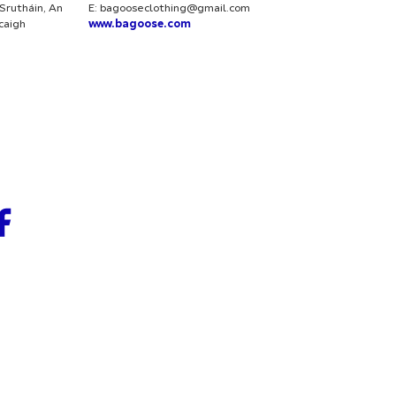
Srutháin, An
E:
bagooseclothing@gmail.com
rcaigh
www.bagoose.com