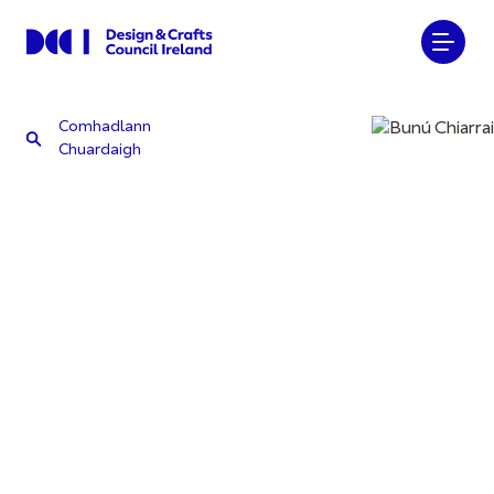
Comhadlann
Chuardaigh
Comhadlann
Chuardaigh