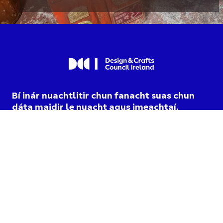
Bí inár nuachtlitir chun fanacht suas chun
dáta maidir le nuacht agus imeachtaí.
Táim ag roghnú cumarsáid
DCCI agus aontaím lena
dtéarmaí príobháideachais
.