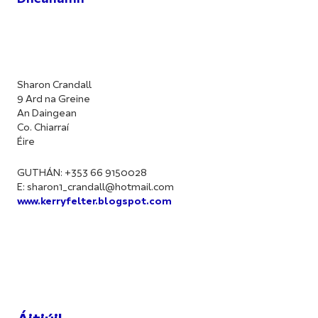
Sharon Crandall
9 Ard na Greine
An Daingean
Co. Chiarraí
Éire
GUTHÁN: +353 66 9150028
E:
sharon1_crandall@hotmail.com
www.kerryfelter.blogspot.com