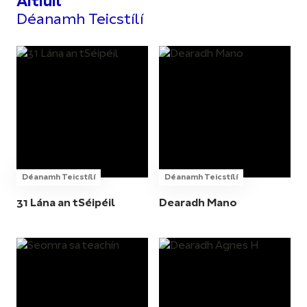
Áitiúil
Déanamh Teicstílí
Déanamh Teicstílí
Déanamh Teicstílí
31 Lána an tSéipéil
Dearadh Mano