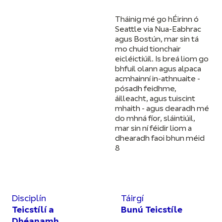
Tháinig mé go hÉirinn ó
Seattle via Nua-Eabhrac
agus Bostún, mar sin tá
mo chuid tionchair
eicléictiúil. Is breá liom go
bhfuil olann agus alpaca
acmhainní in-athnuaite -
pósadh feidhme,
áilleacht, agus tuiscint
mhaith - agus dearadh mé
do mhná fíor, sláintiúil,
mar sin ní féidir liom a
dhearadh faoi bhun méid
8
Disciplín
Táirgí
Teicstílí a
Bunú Teicstíle
Dhéanamh