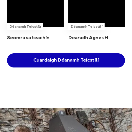
Déanamh Teicstílí
Déanamh Teicstílí
Seomra sa teachín
Dearadh Agnes H
Cuardaigh Déanamh Teicstílí