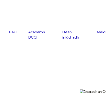
Baill
Acadamh
Déan
Maid
DCCI
iniúchadh