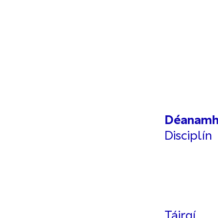
Déanamh
Disciplín
Táirgí