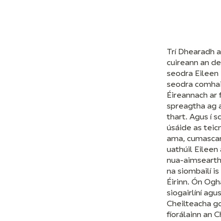
Trí Dhearadh a
cuireann an de
seodra Eileen
seodra comha
Éireannach ar f
spreagtha ag 
thart. Agus í sc
úsáide as teic
ama, cumascan
uathúil Eileen 
nua-aimsearth
na siombailí is
Éirinn. Ón Og
siogairlíní agu
Cheilteacha go
fíorálainn an C