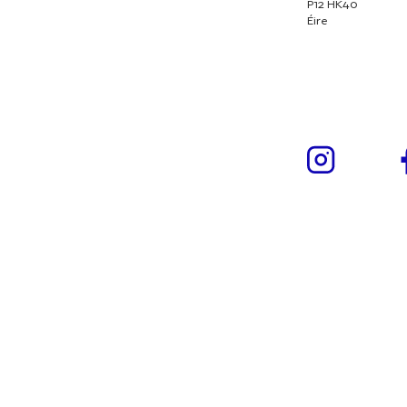
P12 HK40
Éire