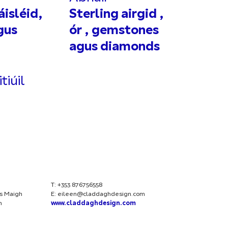
áisléid,
Sterling airgid ,
gus
ór , gemstones
agus diamonds
tiúil
T: +353 876756558
s Maigh
E:
eileen@claddaghdesign.com
h
www.claddaghdesign.com