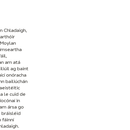
n Chladaigh,
arthóir
 Moylan
imseartha
áil,
an am atá
iliúil ag baint
nící onóracha
n bailiúchán
aeistéitic
a le cuid de
 íocónaí in
ham ársa go
s bráisléid
 fáinní
hladaigh.