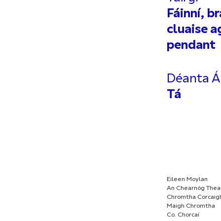
Fáinní, br
cluaise a
pendant
Déanta Ái
Tá
Eileen Moylan
An Chearnóg Thea
Chromtha Corcaig
Maigh Chromtha
Co. Chorcaí