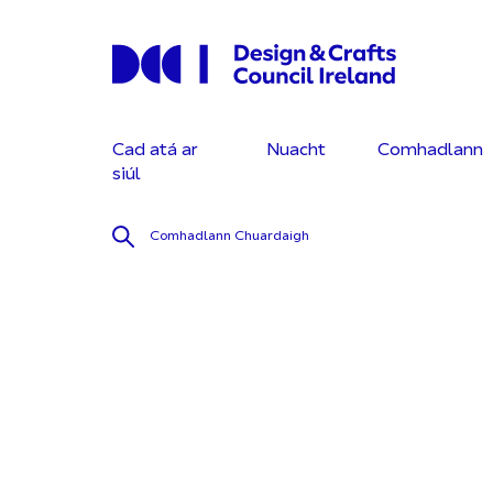
Cad atá ar
Nuacht
Comhadlann
siúl
Comhadlann
Chuardaigh