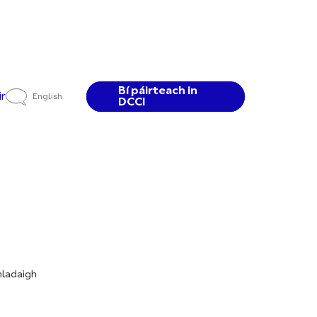
Bí páirteach in
ir
English
DCCI