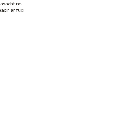
easacht na
eadh ar fud