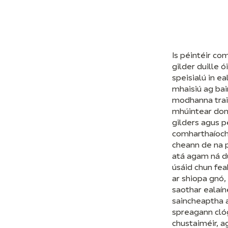
Is péintéir co
gilder duille ó
speisialú in ea
mhaisiú ag bai
modhanna trai
mhúintear dom
gilders agus pé
comharthaíoch
cheann de na p
atá agam ná du
úsáid chun fea
ar shiopa gnó,
saothar ealaín
saincheaptha a
spreagann cló
chustaiméir, a