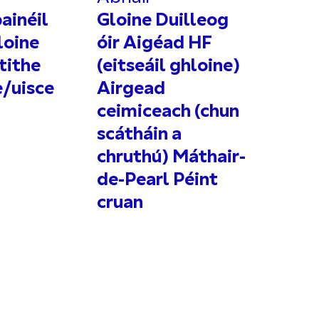
painéil
Gloine Duilleog
loine
óir Aigéad HF
tithe
(eitseáil ghloine)
e/uisce
Airgead
ceimiceach (chun
scátháin a
chruthú) Máthair-
de-Pearl Péint
cruan