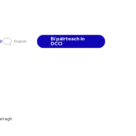
Bí páirteach in
ir
English
DCCI