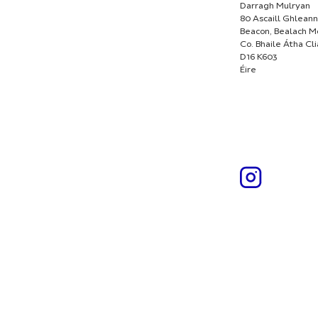
Darragh Mulryan
80 Ascaill Ghleann
Beacon, Bealach M
Co. Bhaile Átha Cl
D16 K603
Éire