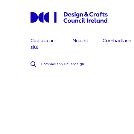
Cad atá ar
Nuacht
Comhadlann
siúl
Comhadlann
Chuardaigh