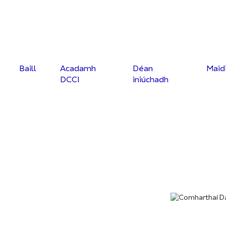
Baill
Acadamh
Déan
Maid
DCCI
iniúchadh