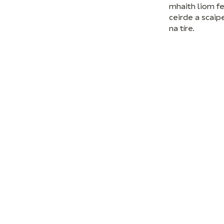
mhaith liom f
ceirde a scaip
na tíre.