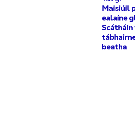
Maisiúil 
ealaíne g
Scátháin 
tábhairn
beatha