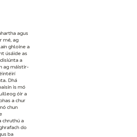
mhartha agus
ir mé, ag
laín ghloine a
nt úsáide as
disiúnta a
 ag máistir-
intéirí
ta. Dhá
aisin is mó
illeog óir a
bhas a chur
 nó chun
e
 chruthú a
ghrafach do
gus ba