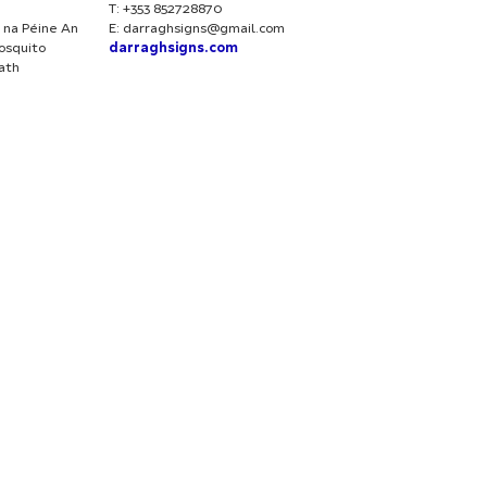
T: +353 852728870
 na Péine An
E:
darraghsigns@gmail.com
osquito
darraghsigns.com
iath