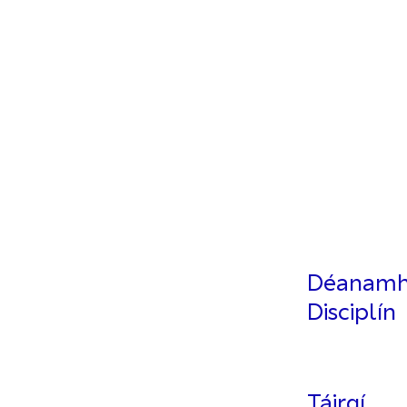
Déanamh
Disciplín
Táirgí