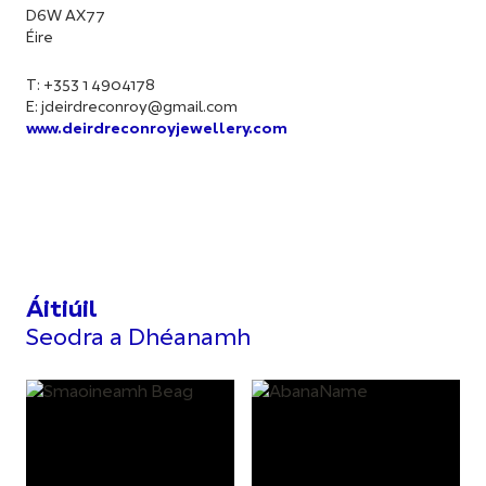
D6W AX77
Éire
T: +353 1 4904178
E:
jdeirdreconroy@gmail.com
www.deirdreconroyjewellery.com
Áitiúil
Seodra a Dhéanamh