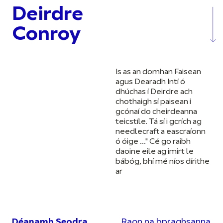
Deirdre
Conroy
Is as an domhan Faisean
agus Dearadh Intí ó
dhúchas í Deirdre ach
chothaigh sí paisean i
gcónaí do cheirdeanna
teicstíle. Tá sí i gcrích ag
needlecraft a eascraíonn
ó óige ..." Cé go raibh
daoine eile ag imirt le
bábóg, bhí mé níos dírithe
ar
Déanamh Seodra
Raon na bpraghsanna