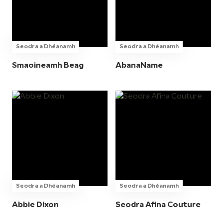
Seodra a Dhéanamh
Seodra a Dhéanamh
Smaoineamh Beag
AbanaName
Seodra a Dhéanamh
Seodra a Dhéanamh
Abbie Dixon
Seodra Afina Couture