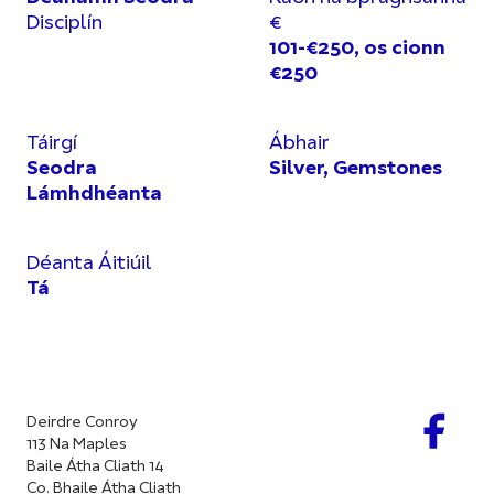
Disciplín
€
101-€250, os cionn
€250
Táirgí
Ábhair
Seodra
Silver, Gemstones
Lámhdhéanta
Déanta Áitiúil
Tá
Deirdre Conroy
113 Na Maples
Baile Átha Cliath 14
Co. Bhaile Átha Cliath