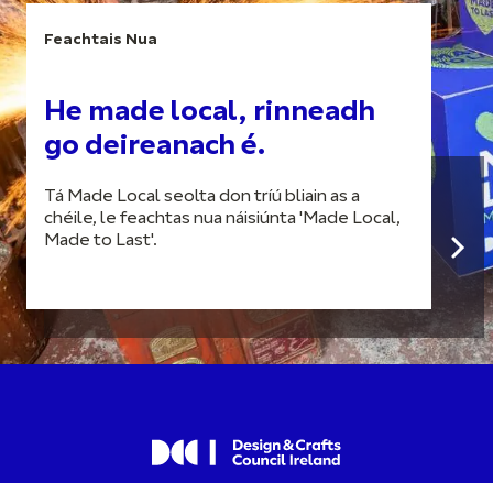
Feachtais Nua
He made local, rinneadh
go deireanach é.
Tá Made Local seolta don tríú bliain as a
chéile, le feachtas nua náisiúnta 'Made Local,
Made to Last'.