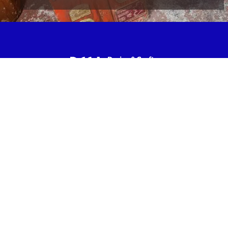
Bí inár nuachtlitir chun fanacht suas chun
dáta maidir le nuacht agus imeachtaí.
Táim ag roghnú cumarsáid
DCCI agus aontaím lena
dtéarmaí príobháideachais
.