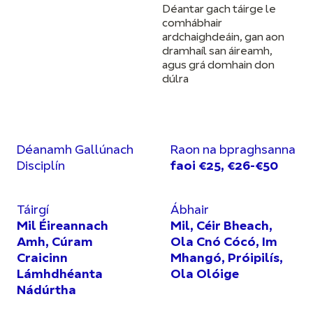
Déantar gach táirge le
comhábhair
ardchaighdeáin, gan aon
dramhaíl san áireamh,
agus grá domhain don
dúlra
Déanamh Gallúnach
Raon na bpraghsanna
Disciplín
faoi €25, €26-€50
Táirgí
Ábhair
Mil Éireannach
Mil, Céir Bheach,
Amh, Cúram
Ola Cnó Cócó, Im
Craicinn
Mhangó, Próipilís,
Lámhdhéanta
Ola Olóige
Nádúrtha