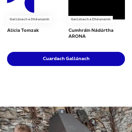
Gallúnach a Dhéanamh
Gallúnach a Dhéanamh
Alicia Tomzak
Cumhráin Nádúrtha
ARONA
Cuardach Gallúnach