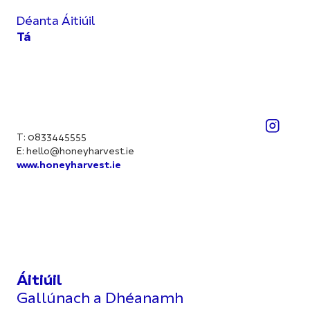
Déanta Áitiúil
Tá
T: 0833445555
E:
hello@honeyharvest.ie
www.honeyharvest.ie
Áitiúil
Gallúnach a Dhéanamh