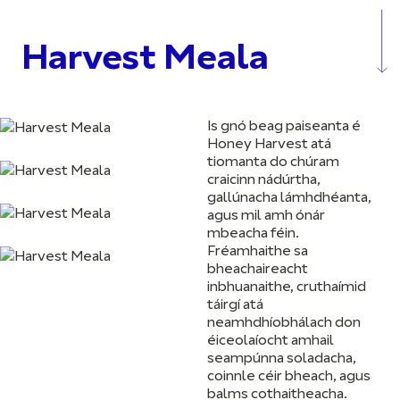
Harvest Meala
Is gnó beag paiseanta é
Honey Harvest atá
tiomanta do chúram
craicinn nádúrtha,
gallúnacha lámhdhéanta,
agus mil amh ónár
mbeacha féin.
Fréamhaithe sa
bheachaireacht
inbhuanaithe, cruthaímid
táirgí atá
neamhdhíobhálach don
éiceolaíocht amhail
seampúnna soladacha,
coinnle céir bheach, agus
balms cothaitheacha.