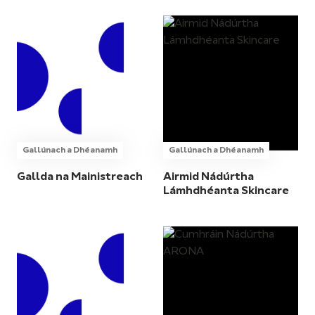
Gallúnach a Dhéanamh
Gallúnach a Dhéanamh
Gallda na Mainistreach
Airmid Nádúrtha
Lámhdhéanta Skincare