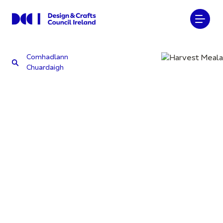
Comhadlann
Chuardaigh
Comhadlann
Chuardaigh