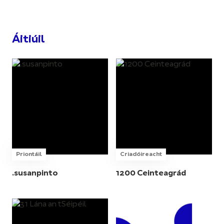
Áitiúil
Priontáil
Criadóireacht
.susanpinto
1200 Ceinteagrád