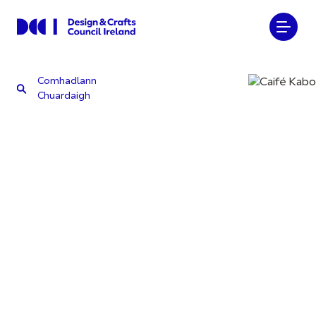
Comhadlann
Chuardaigh
Comhadlann
Chuardaigh