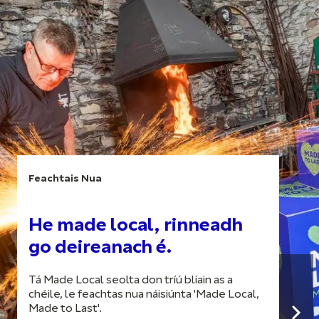
Feachtais Nua
He made local, rinneadh
go deireanach é.
Tá Made Local seolta don tríú bliain as a
chéile, le feachtas nua náisiúnta 'Made Local,
Made to Last'.