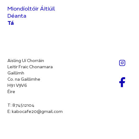
Miondíoltóir Áitiúil
Déanta
Tá
Aisling Uí Chorráin
Leitir Fraic Chonamara
Gaillimh
Co. na Gaillimhe
H91 V9V6
Éire
T: 874512104
E:
kabocafe20@gmail.com