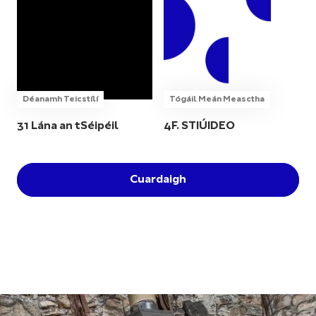
Déanamh Teicstílí
Tógáil Meán Measctha
31 Lána an tSéipéil
4F. STIÚIDEO
Cuardaigh