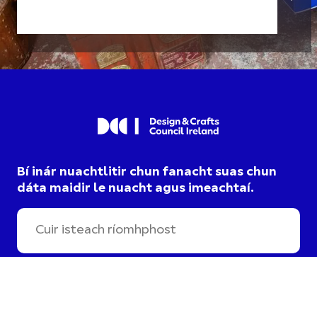
Bí inár nuachtlitir chun fanacht suas chun
dáta maidir le nuacht agus imeachtaí.
Táim ag roghnú cumarsáid
DCCI agus aontaím lena
dtéarmaí príobháideachais
.