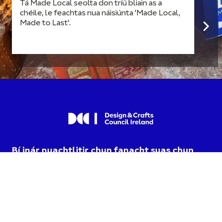
Tá Made Local seolta don tríú bliain as a
chéile, le feachtas nua náisiúnta 'Made Local,
Made to Last'.
Bí inár nuachtlitir chun fanacht suas chun
dáta maidir le nuacht agus imeachtaí.