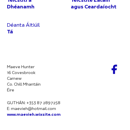
Teicstílí a
Teicstíle Ealaín
Dhéanamh
agus Ceardaíocht
Déanta Áitiúil
Tá
Maeve Hunter
16 Covesbrook
Carnew
Co. Chill Mhantáin
Éire
GUTHÁN: +353 87 2897258
E:
maevieh@hotmail.com
www.maevieh.wixsite.com