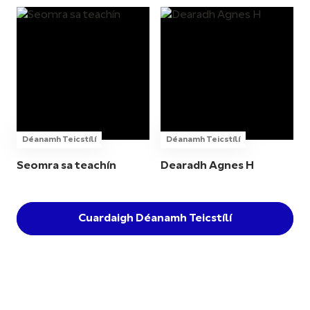
Déanamh Teicstílí
Déanamh Teicstílí
Seomra sa teachín
Dearadh Agnes H
Cuardaigh Déanamh Teicstílí