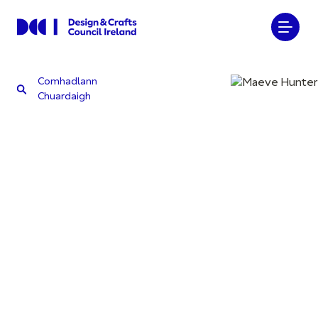
Comhadlann
Chuardaigh
Comhadlann
Chuardaigh