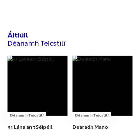
Áitiúil
Déanamh Teicstílí
Déanamh Teicstílí
Déanamh Teicstílí
31 Lána an tSéipéil
Dearadh Mano