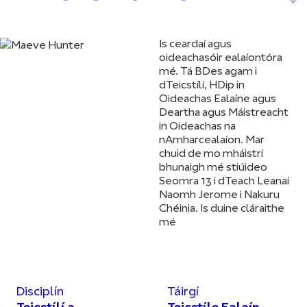
Is ceardaí agus
oideachasóir ealaíontóra
mé. Tá BDes agam i
dTeicstílí, HDip in
Oideachas Ealaíne agus
Deartha agus Máistreacht
in Oideachas na
nAmharcealaíon. Mar
chuid de mo mháistrí
bhunaigh mé stiúideo
Seomra 13 i dTeach Leanaí
Naomh Jerome i Nakuru
Chéinia. Is duine cláraithe
mé
Disciplín
Táirgí