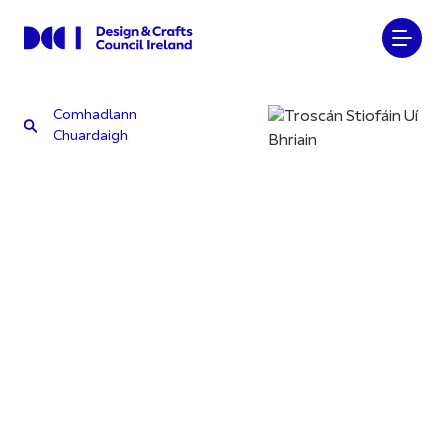
Comhadlann
Chuardaigh
Comhadlann
Chuardaigh