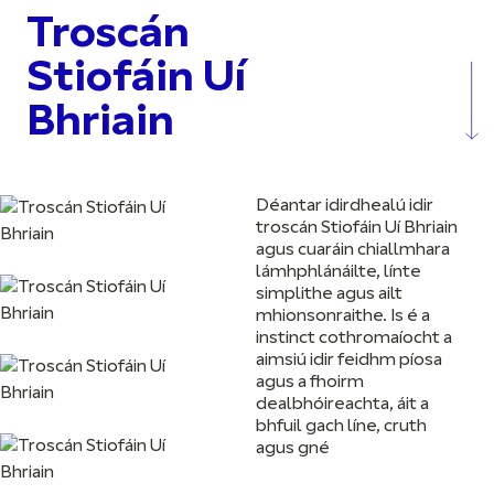
Troscán
Stiofáin Uí
Bhriain
Déantar idirdhealú idir
troscán Stiofáin Uí Bhriain
agus cuaráin chiallmhara
lámhphlánáilte, línte
simplithe agus ailt
mhionsonraithe. Is é a
instinct cothromaíocht a
aimsiú idir feidhm píosa
agus a fhoirm
dealbhóireachta, áit a
bhfuil gach líne, cruth
agus gné