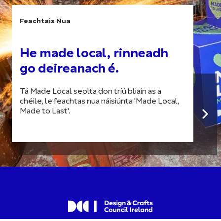
Feachtais Nua
He made local, rinneadh
go deireanach é.
Tá Made Local seolta don tríú bliain as a
chéile, le feachtas nua náisiúnta 'Made Local,
Made to Last'.