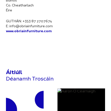
Buiríos
Co. Cheatharlach
Éire
GUTHÁN: +353 87 2707674
E:
info@obriainfurniture.com
www.obriainfurniture.com
Áitiúil
Déanamh Troscáin