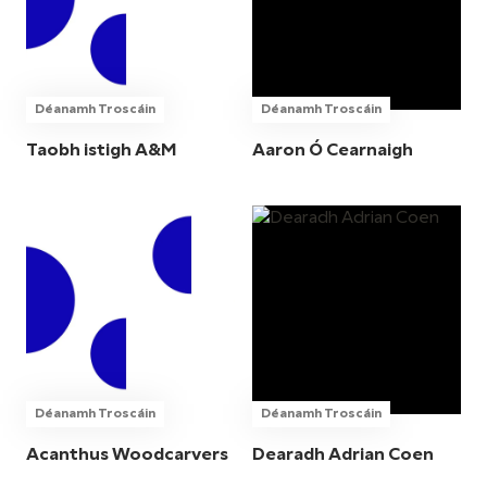
Déanamh Troscáin
Déanamh Troscáin
Taobh istigh A&M
Aaron Ó Cearnaigh
Déanamh Troscáin
Déanamh Troscáin
Acanthus Woodcarvers
Dearadh Adrian Coen