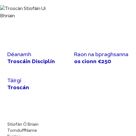
Déanamh
Raon na bpraghsanna
Troscáin Disciplín
os cionn €250
Táirgí
Troscán
Stiofán Ó Briain
TomduffName