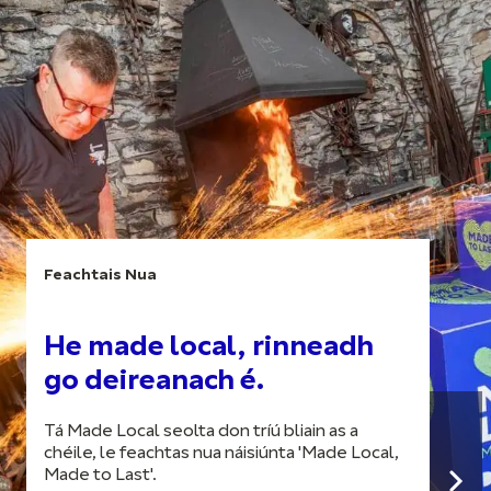
Feachtais Nua
He made local, rinneadh
go deireanach é.
Tá Made Local seolta don tríú bliain as a
chéile, le feachtas nua náisiúnta 'Made Local,
Made to Last'.