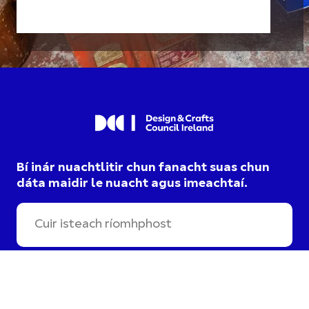
Bí inár nuachtlitir chun fanacht suas chun
dáta maidir le nuacht agus imeachtaí.
Táim ag roghnú cumarsáid
DCCI agus aontaím lena
dtéarmaí príobháideachais
.