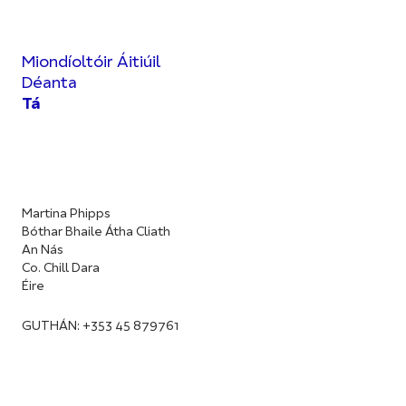
Miondíoltóir Áitiúil
Déanta
Tá
Martina Phipps
Bóthar Bhaile Átha Cliath
An Nás
Co. Chill Dara
Éire
GUTHÁN: +353 45 879761