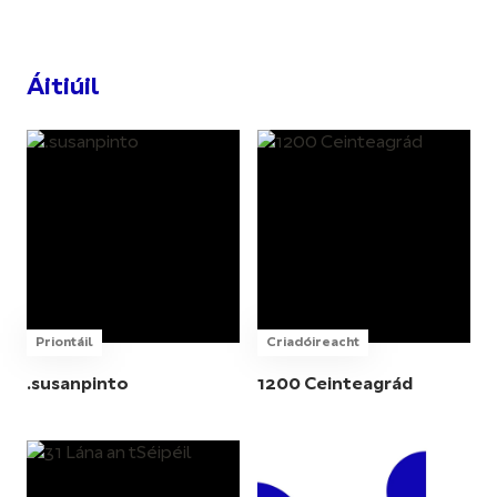
Áitiúil
Priontáil
Criadóireacht
.susanpinto
1200 Ceinteagrád