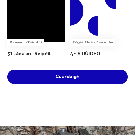
Déanamh Teicstílí
Tógáil Meán Measctha
31 Lána an tSéipéil
4F. STIÚIDEO
Cuardaigh