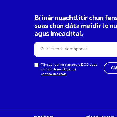
Bí inár nuachtlitir chun fan
suas chun dáta maidir le n
agus imeachtaí.
Táim ag roghnú cumarsáid DCCI agus
aontaím lena
dtéarmaí
príobháideachais
.