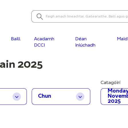
Baill
Acadamh
Déan
Maid
DCCI
iniúchadh
ain 2025
Catagóirí
Monday
Novem
2025