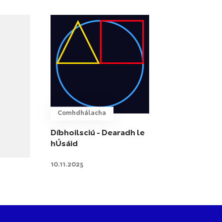
Comhdhálacha
Díbhoilsciú - Dearadh le
hÚsáid
10.11.2025