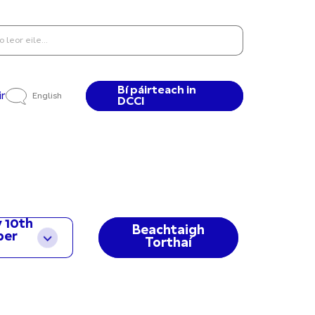
Bí páirteach in
ir
English
DCCI
 10th
Beachtaigh
ber
Torthaí