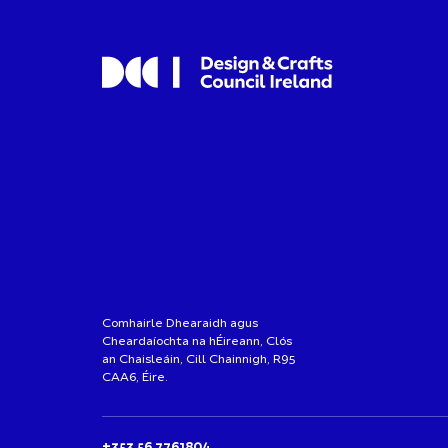
Comhairle Dhearaidh agus
Cheardaíochta na hÉireann, Clós
an Chaisleáin, Cill Chainnigh, R95
CAA6, Éire.