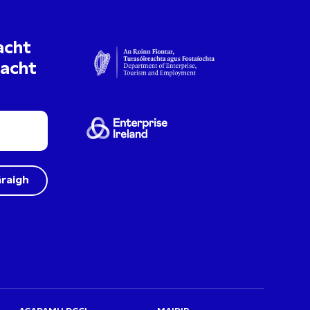
acht
uacht