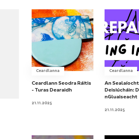
Ceardlanna
Ceardlanna
Ceardlann Seodra Ráitis
An Sealaíoch
- Turas Dearaidh
Deisiúcháin: De
nGluaiseacht
21.11.2025
21.11.2025