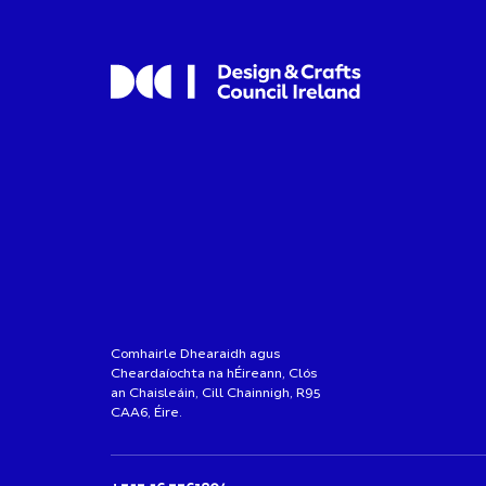
Comhairle Dhearaidh agus
Cheardaíochta na hÉireann, Clós
an Chaisleáin, Cill Chainnigh, R95
CAA6, Éire.