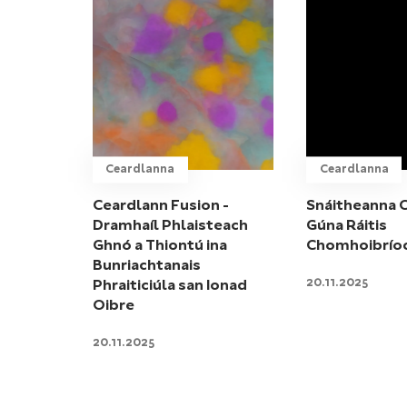
Ceardlanna
Ceardlanna
Ceardlann Fusion -
Snáitheanna C
Dramhaíl Phlaisteach
Gúna Ráitis
Ghnó a Thiontú ina
Chomhoibrío
Bunriachtanais
20.11.2025
Phraiticiúla san Ionad
Oibre
20.11.2025