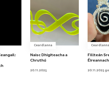
Ceardlanna
Ceardlann
eangail:
Naisc Dhigiteacha a
Fillteán S
Chruthú
Éireannach
ch
20.11.2025
20.11.2025 go