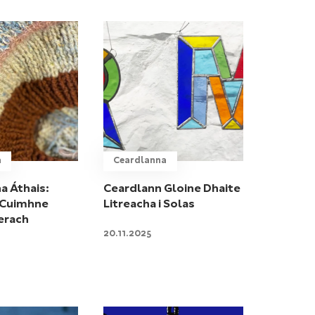
a
Ceardlanna
a Áthais:
Ceardlann Gloine Dhaite
 Cuimhne
Litreacha i Solas
Aerach
20.11.2025