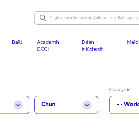
Baill
Acadamh
Déan
Maid
DCCI
iniúchadh
Catagóirí
- - Wor