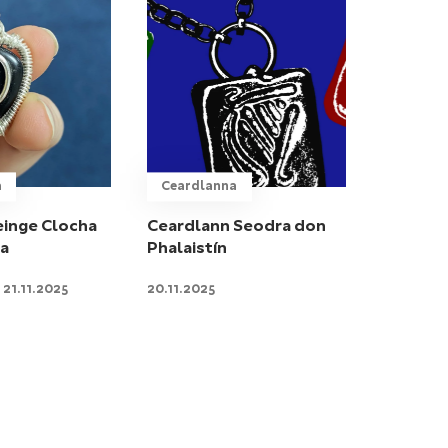
a
Ceardlanna
reinge Clocha
Ceardlann Seodra don
a
Phalaistín
 21.11.2025
20.11.2025