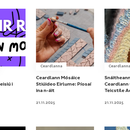
Ceardlanna
Ceardlann
t
Ceardlann Mósáice
Snáitheann
isiú i
Stiúideo Eirlume: Píosaí
Ceardlann
ina n-áit
Teicstíle 
21.11.2025
21.11.2025