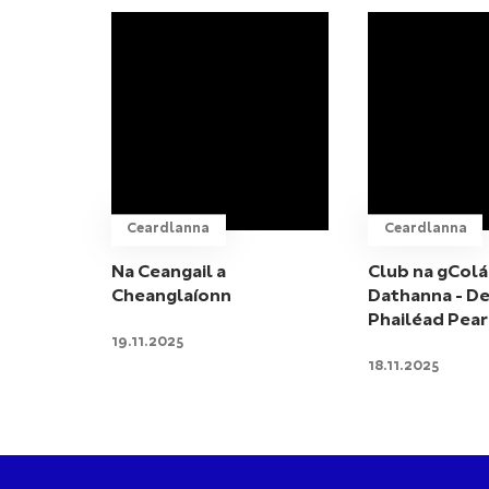
Ceardlanna
Ceardlanna
Na Ceangail a
Club na gColá
Cheanglaíonn
Dathanna - De
Phailéad Pea
19.11.2025
18.11.2025