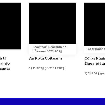
Seachtain Dearaidh na
Ceardlann
hÉireann DCCI 2025
istí
An Pota Coiteann
Córas Fua
ar do
Éigeandála
17.11.2025 go 21.11.2025
rsanta
17.11.2025 go 