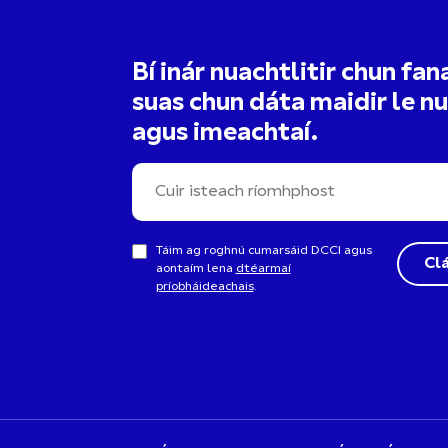
Bí inár nuachtlitir chun fan
suas chun dáta maidir le n
agus imeachtaí.
Táim ag roghnú cumarsáid DCCI agus
aontaím lena
dtéarmaí
príobháideachais
.