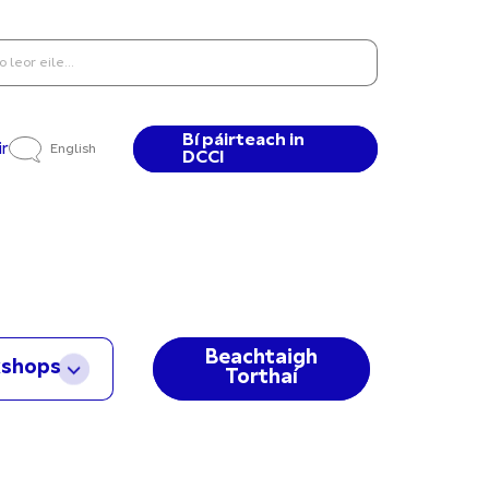
Bí páirteach in
ir
English
DCCI
Beachtaigh
kshops
Torthaí