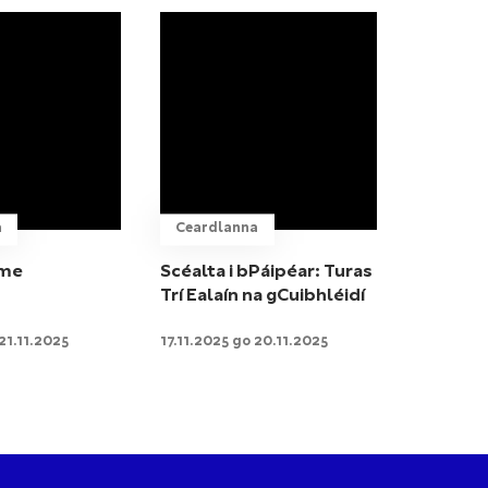
a
Ceardlanna
ime
Scéalta i bPáipéar: Turas
Trí Ealaín na gCuibhléidí
21.11.2025
17.11.2025 go 20.11.2025