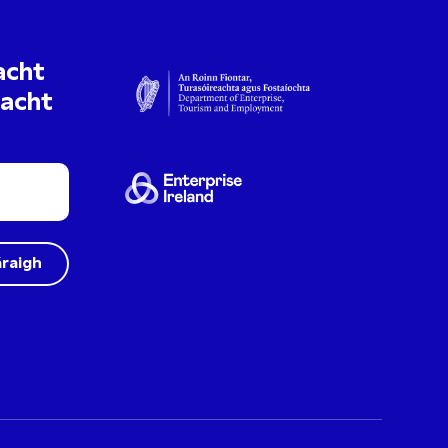
acht
uacht