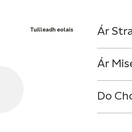
Ár Stra
Tuilleadh eolais
Ár Mis
Do Ch