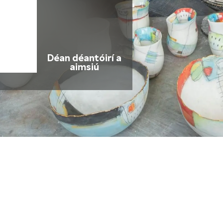
Déan déantóirí a
aimsiú