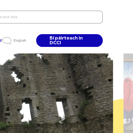
Bí páirteach in
ir
English
DCCI