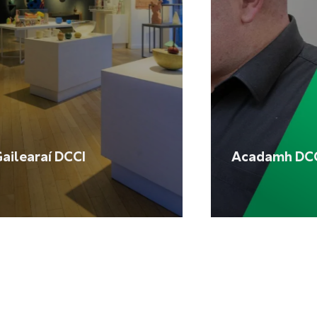
ailearaí DCCI
Acadamh DC