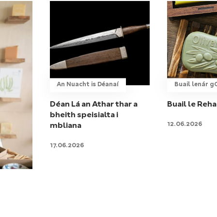
An Nuacht is Déanaí
Buail lenár 
Déan Lá an Athar thar a
Buail le Reh
bheith speisialta i
12.06.2026
mbliana
17.06.2026