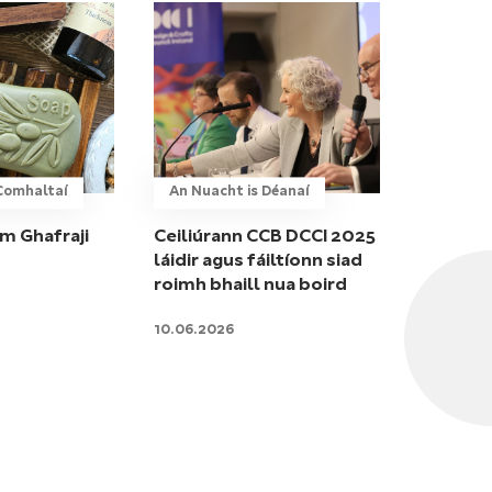
gComhaltaí
An Nuacht is Déanaí
am Ghafraji
Ceiliúrann CCB DCCI 2025
láidir agus fáiltíonn siad
roimh bhaill nua boird
10.06.2026