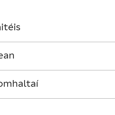
itéis
ean
omhaltaí