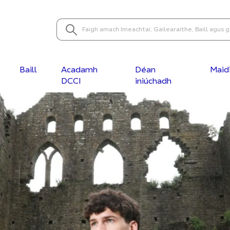
Baill
Acadamh
Déan
Maid
DCCI
iniúchadh