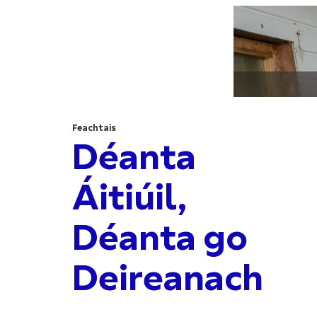
Feachtais
Déanta
Áitiúil,
Déanta go
Deireanach