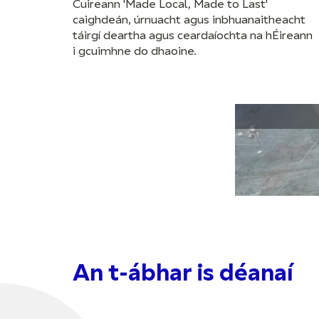
Cuireann 'Made Local, Made to Last'
caighdeán, úrnuacht agus inbhuanaitheacht
táirgí deartha agus ceardaíochta na hÉireann
i gcuimhne do dhaoine.
An t-ábhar is déanaí