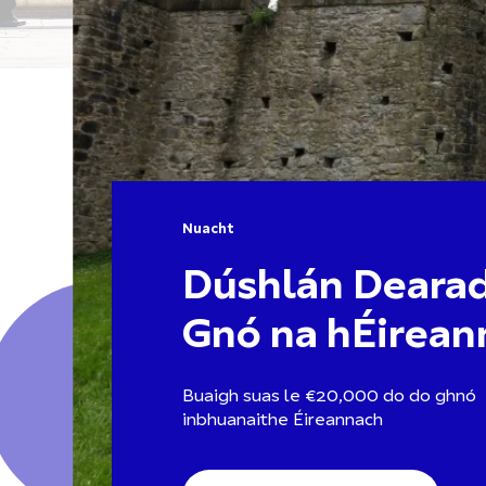
Nuacht
Dúshlán Deara
Gnó na hÉirean
Buaigh suas le €20,000 do do ghnó
inbhuanaithe Éireannach