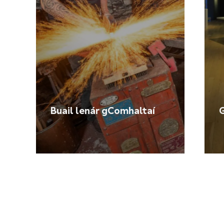
Buail lenár gComhaltaí
G