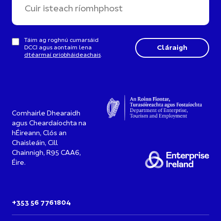
Táim ag roghnú cumarsáid
DCCI agus aontaím lena
dtéarmaí príobháideachais
.
Comhairle Dhearaidh
agus Cheardaíochta na
hÉireann, Clós an
Chaisleáin, Cill
Chainnigh, R95 CAA6,
Éire.
+353 56 7761804