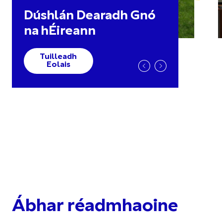
Dúshlán Dearadh Gnó
na hÉireann
Tuilleadh
Eolais
Ábhar réadmhaoine