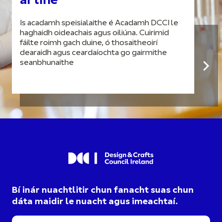
ar líne
Is acadamh speisialaithe é Acadamh DCCI le
haghaidh oideachais agus oiliúna. Cuirimid
fáilte roimh gach duine, ó thosaitheoirí
dearaidh agus ceardaíochta go gairmithe
seanbhunaithe
Bí inár nuachtlitir chun fanacht suas chun
dáta maidir le nuacht agus imeachtaí.