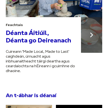
Feachtais
Déanta Áitiúil,
Déanta go Deireanach
Cuireann 'Made Local, Made to Last'
caighdeán, úrnuacht agus
inbhuanaitheacht táirgí deartha agus
ceardaíochta na hÉireann i gcuimhne do
dhaoine.
An t-ábhar is déanaí