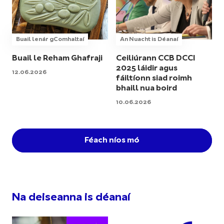
Buail lenár gComhaltaí
An Nuacht is Déanaí
Buail le Reham Ghafraji
Ceiliúrann CCB DCCI
2025 láidir agus
12.06.2026
fáiltíonn siad roimh
bhaill nua boird
10.06.2026
Féach níos mó
Na deiseanna is déanaí