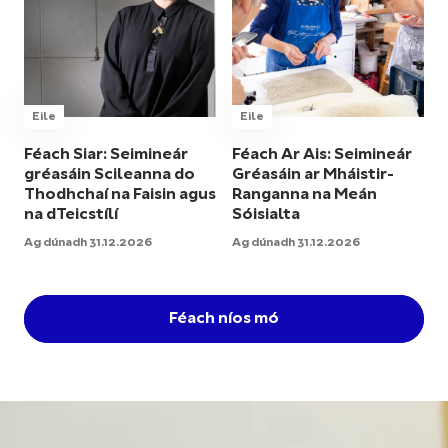
Eile
Eile
Féach Siar: Seimineár
Féach Ar Ais: Seimineár
gréasáin Scileanna do
Gréasáin ar Mháistir-
Thodhchaí na Faisin agus
Ranganna na Meán
na dTeicstílí
Sóisialta
Ag dúnadh 31.12.2026
Ag dúnadh 31.12.2026
Féach níos mó