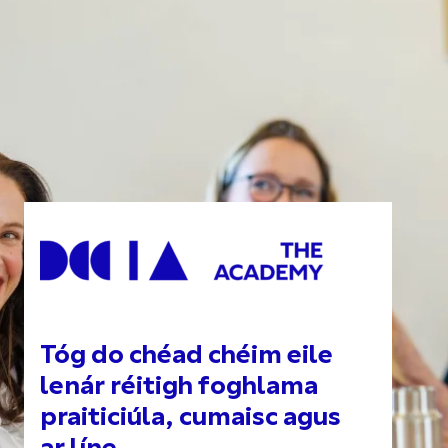
Tóg do chéad chéim eile
lenár réitigh foghlama
praiticiúla, cumaisc agus