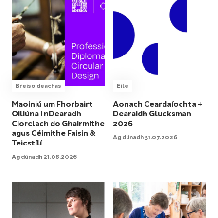
Breisoideachas
Eile
Maoiniú um Fhorbairt
Aonach Ceardaíochta +
Oiliúna i nDearadh
Dearaidh Glucksman
Ciorclach do Ghairmithe
2026
agus Céimithe Faisin &
Ag dúnadh 31.07.2026
Teicstílí
Ag dúnadh 21.08.2026