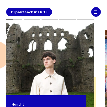
Bí páirteach in DCCI
Nuacht