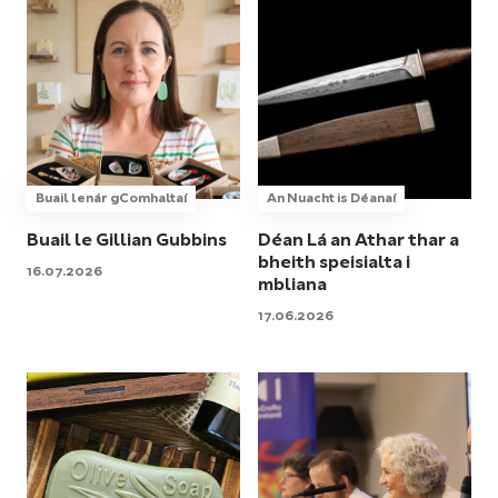
Buail lenár gComhaltaí
An Nuacht is Déanaí
Buail le Gillian Gubbins
Déan Lá an Athar thar a
bheith speisialta i
16.07.2026
mbliana
17.06.2026