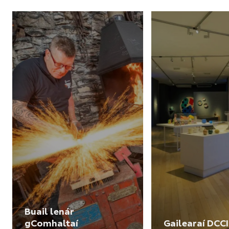
Buail lenár
gComhaltaí
Gailearaí DCCI