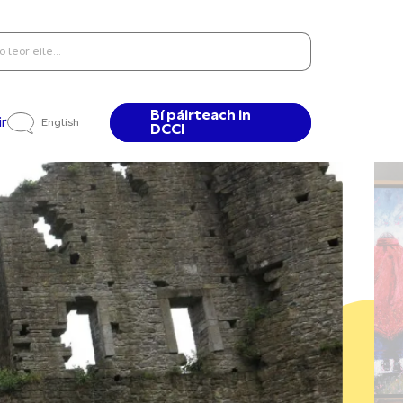
Bí páirteach in
ir
English
DCCI