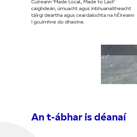
Cuireann 'Made Local, Made to Last'
caighdeán, úrnuacht agus inbhuanaitheacht
táirgí deartha agus ceardaíochta na hÉireann
i gcuimhne do dhaoine.
An t-ábhar is déanaí