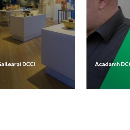
ailearaí DCCI
Acadamh DC