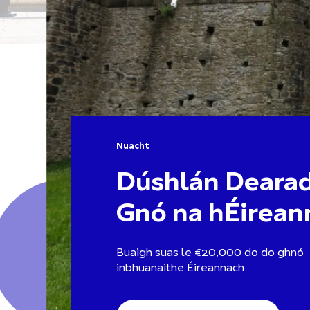
Nuacht
Dúshlán Deara
Gnó na hÉirean
Buaigh suas le €20,000 do do ghnó
inbhuanaithe Éireannach