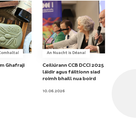
gComhaltaí
An Nuacht is Déanaí
am Ghafraji
Ceiliúrann CCB DCCI 2025
láidir agus fáiltíonn siad
roimh bhaill nua boird
10.06.2026