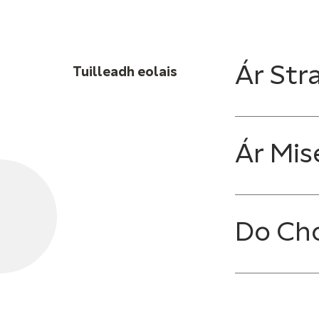
Ár Stra
Tuilleadh eolais
Ár Mis
Do Ch