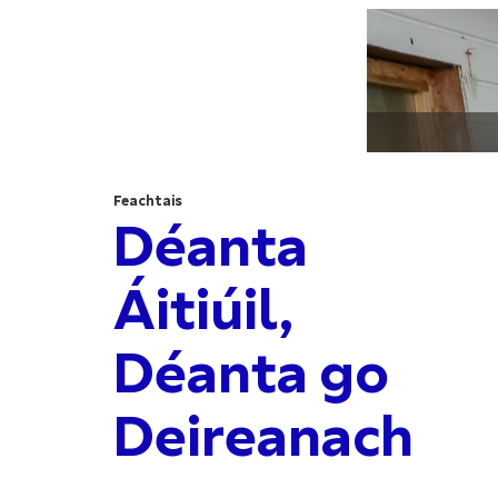
Feachtais
Déanta
Áitiúil,
Déanta go
Deireanach