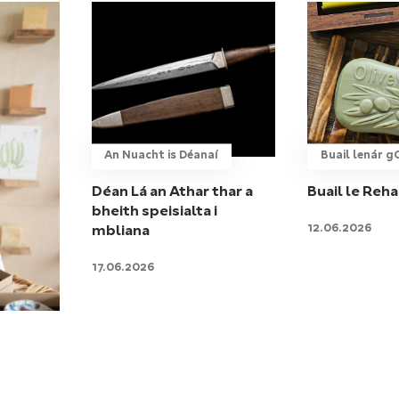
An Nuacht is Déanaí
Buail lenár 
Déan Lá an Athar thar a
Buail le Reh
bheith speisialta i
12.06.2026
mbliana
17.06.2026