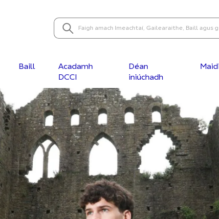
Baill
Acadamh
Déan
Maid
DCCI
iniúchadh