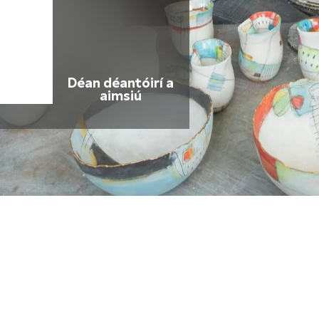
Déan déantóirí a
aimsiú