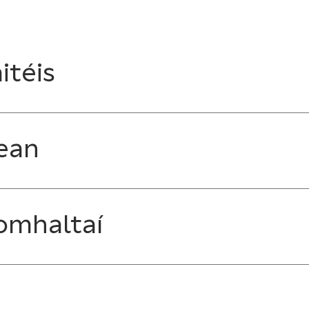
itéis
ean
omhaltaí