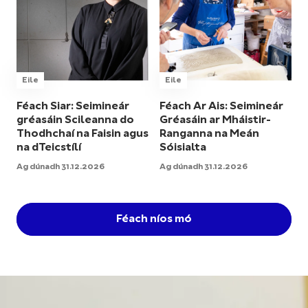
Eile
Eile
Féach Siar: Seimineár
Féach Ar Ais: Seimineár
gréasáin Scileanna do
Gréasáin ar Mháistir-
Thodhchaí na Faisin agus
Ranganna na Meán
na dTeicstílí
Sóisialta
Ag dúnadh 31.12.2026
Ag dúnadh 31.12.2026
Féach níos mó