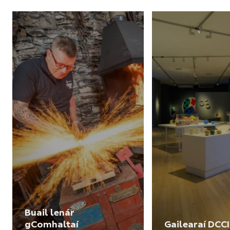
Buail lenár
gComhaltaí
Gailearaí DCCI