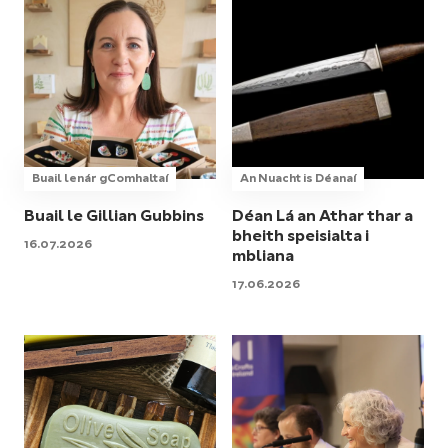
Buail lenár gComhaltaí
An Nuacht is Déanaí
Buail le Gillian Gubbins
Déan Lá an Athar thar a
bheith speisialta i
16.07.2026
mbliana
17.06.2026