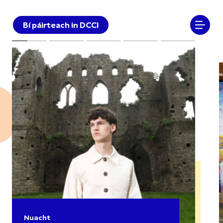
Bí páirteach in DCCI
Nuacht