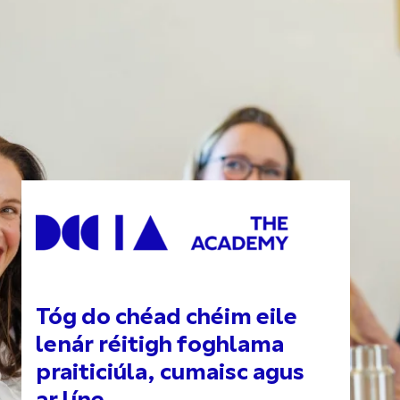
Tóg do chéad chéim eile
lenár réitigh foghlama
praiticiúla, cumaisc agus