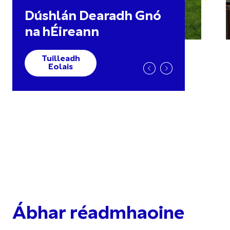
Dúshlán Dearadh Gnó
na hÉireann
Tuilleadh
Eolais
Ábhar réadmhaoine