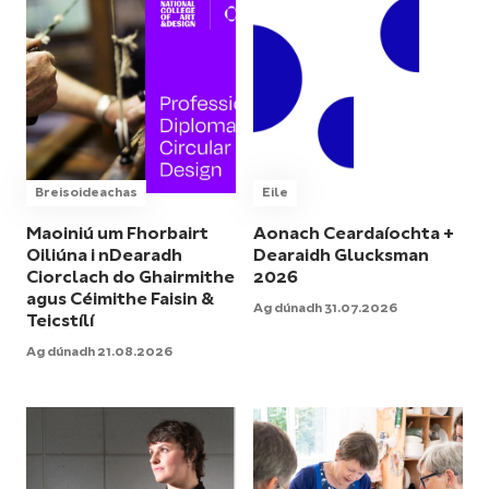
Breisoideachas
Eile
Maoiniú um Fhorbairt
Aonach Ceardaíochta +
Oiliúna i nDearadh
Dearaidh Glucksman
Ciorclach do Ghairmithe
2026
agus Céimithe Faisin &
Ag dúnadh 31.07.2026
Teicstílí
Ag dúnadh 21.08.2026