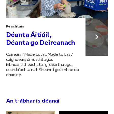
Feachtais
Déanta Áitiúil,
Déanta go Deireanach
Cuireann 'Made Local, Made to Last'
caighdeán, úrnuacht agus
inbhuanaitheacht táirgí deartha agus
ceardaíochta na hÉireann i gcuimhne do
dhaoine.
An t-ábhar is déanaí