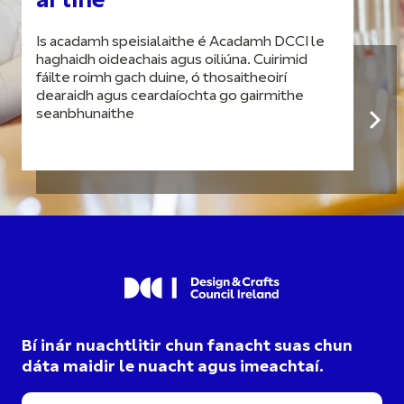
ar líne
Is acadamh speisialaithe é Acadamh DCCI le
haghaidh oideachais agus oiliúna. Cuirimid
fáilte roimh gach duine, ó thosaitheoirí
dearaidh agus ceardaíochta go gairmithe
seanbhunaithe
Bí inár nuachtlitir chun fanacht suas chun
dáta maidir le nuacht agus imeachtaí.