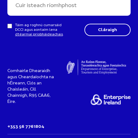
Táim ag roghnú cumarsáid
DCCI agus aontaím lena
dtéarmaí príobháideachais
.
Comhairle Dhearaidh
agus Cheardaíochta na
hÉireann, Clós an
Chaisleáin, Cill
Chainnigh, R95 CAA6,
Éire.
+353 56 7761804