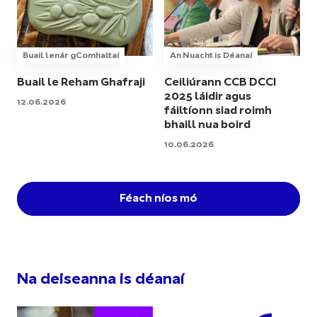
Buail lenár gComhaltaí
An Nuacht is Déanaí
Buail le Reham Ghafraji
Ceiliúrann CCB DCCI
2025 láidir agus
12.06.2026
fáiltíonn siad roimh
bhaill nua boird
10.06.2026
Féach níos mó
Na deiseanna is déanaí