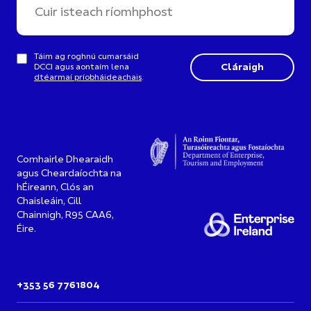
Táim ag roghnú cumarsáid
DCCI agus aontaím lena
dtéarmaí príobháideachais
.
Comhairle Dhearaidh
agus Cheardaíochta na
hÉireann, Clós an
Chaisleáin, Cill
Chainnigh, R95 CAA6,
Éire.
+353 56 7761804