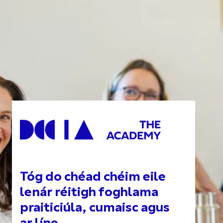
Tóg do chéad chéim eile
lenár réitigh foghlama
praiticiúla, cumaisc agus