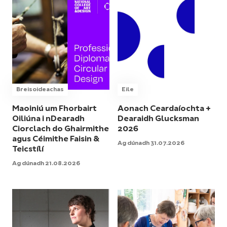
Breisoideachas
Eile
Maoiniú um Fhorbairt
Aonach Ceardaíochta +
Oiliúna i nDearadh
Dearaidh Glucksman
Ciorclach do Ghairmithe
2026
agus Céimithe Faisin &
Ag dúnadh 31.07.2026
Teicstílí
Ag dúnadh 21.08.2026