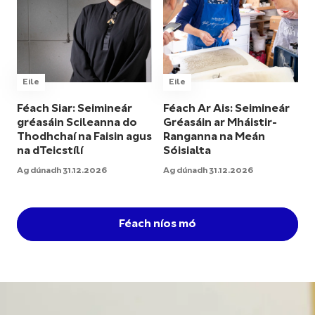
Eile
Eile
Féach Siar: Seimineár
Féach Ar Ais: Seimineár
gréasáin Scileanna do
Gréasáin ar Mháistir-
Thodhchaí na Faisin agus
Ranganna na Meán
na dTeicstílí
Sóisialta
Ag dúnadh 31.12.2026
Ag dúnadh 31.12.2026
Féach níos mó