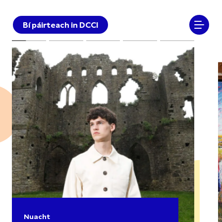
Bí páirteach in DCCI
Nuacht