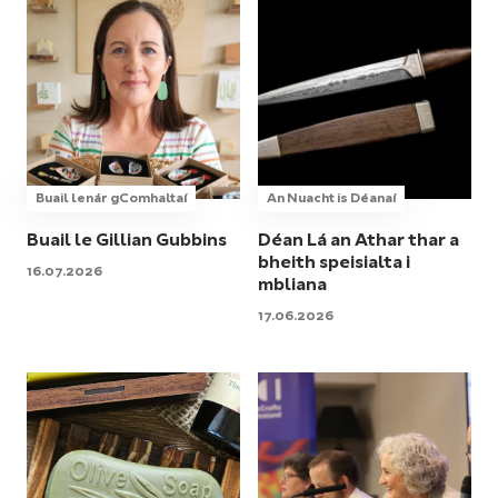
Buail lenár gComhaltaí
An Nuacht is Déanaí
Buail le Gillian Gubbins
Déan Lá an Athar thar a
bheith speisialta i
16.07.2026
mbliana
17.06.2026