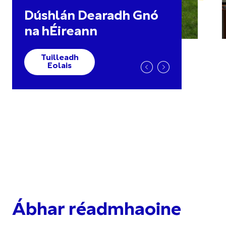
Dúshlán Dearadh Gnó
na hÉireann
Tuilleadh
Eolais
Ábhar réadmhaoine