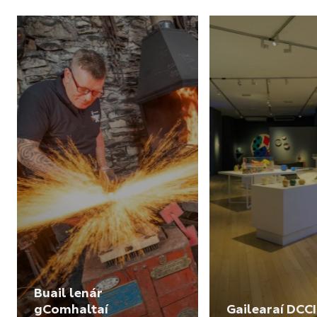
Buail lenár
gComhaltaí
Gailearaí DCCI