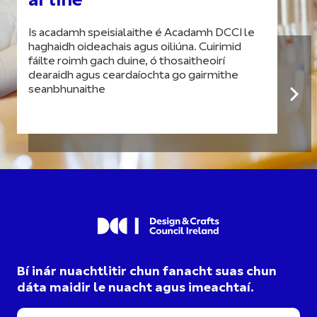
ar líne
Is acadamh speisialaithe é Acadamh DCCI le
haghaidh oideachais agus oiliúna. Cuirimid
fáilte roimh gach duine, ó thosaitheoirí
dearaidh agus ceardaíochta go gairmithe
seanbhunaithe
Bí inár nuachtlitir chun fanacht suas chun
dáta maidir le nuacht agus imeachtaí.