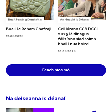
Buail lenár gComhaltaí
An Nuacht is Déanaí
Buail le Reham Ghafraji
Ceiliúrann CCB DCCI
2025 láidir agus
12.06.2026
fáiltíonn siad roimh
bhaill nua boird
10.06.2026
Féach níos mó
Na deiseanna is déanaí