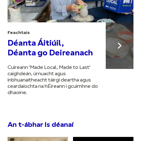
Feachtais
Déanta Áitiúil,
Déanta go Deireanach
Cuireann 'Made Local, Made to Last'
caighdeán, úrnuacht agus
inbhuanaitheacht táirgí deartha agus
ceardaíochta na hÉireann i gcuimhne do
dhaoine.
An t-ábhar is déanaí