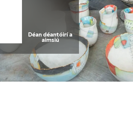
Déan déantóirí a
aimsiú