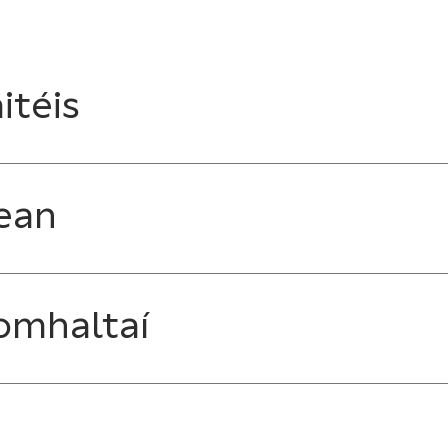
itéis
ean
omhaltaí