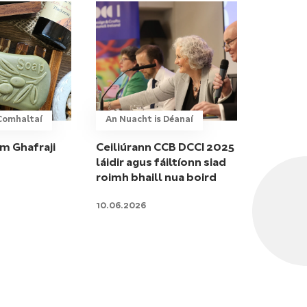
gComhaltaí
An Nuacht is Déanaí
am Ghafraji
Ceiliúrann CCB DCCI 2025
láidir agus fáiltíonn siad
roimh bhaill nua boird
10.06.2026