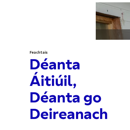
Feachtais
Déanta
Áitiúil,
Déanta go
Deireanach