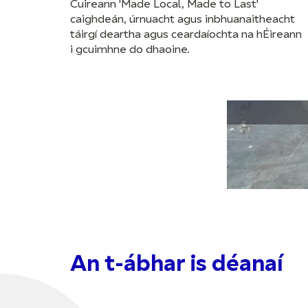
Cuireann 'Made Local, Made to Last'
caighdeán, úrnuacht agus inbhuanaitheacht
táirgí deartha agus ceardaíochta na hÉireann
i gcuimhne do dhaoine.
An t-ábhar is déanaí