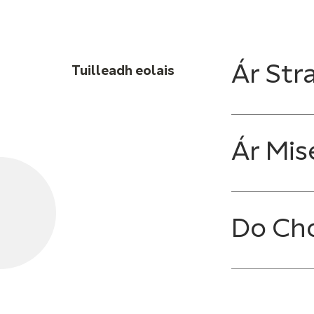
Ár Stra
Tuilleadh eolais
Ár Mis
Do Ch