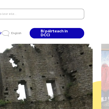
Bí páirteach in
ir
English
DCCI