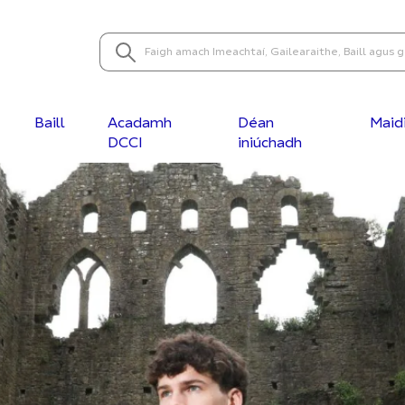
Baill
Acadamh
Déan
Maid
DCCI
iniúchadh