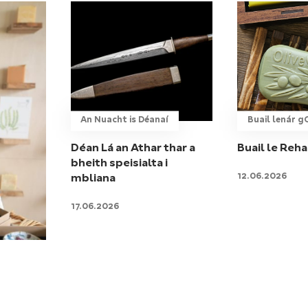
An Nuacht is Déanaí
Buail lenár 
Déan Lá an Athar thar a
Buail le Reh
bheith speisialta i
12.06.2026
mbliana
17.06.2026