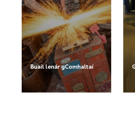
Buail lenár gComhaltaí
G