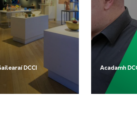
ailearaí DCCI
Acadamh DC