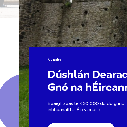
Nuacht
Dúshlán Deara
Gnó na hÉirean
Buaigh suas le €20,000 do do ghnó
inbhuanaithe Éireannach