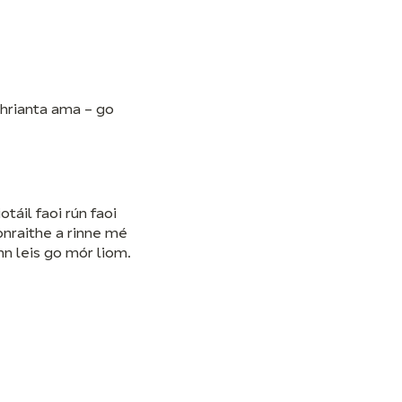
 shrianta ama – go
otáil faoi rún faoi
sonraithe a rinne mé
nn leis go mór liom.