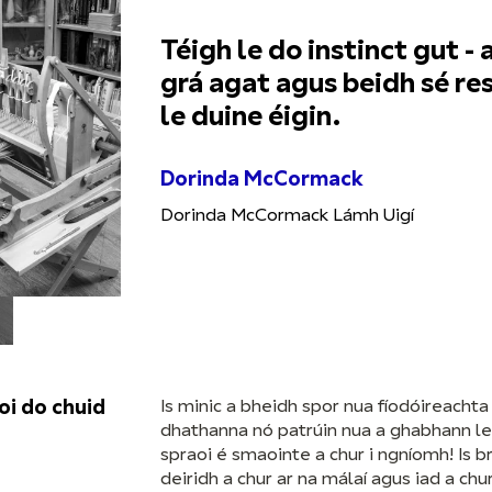
Téigh le do instinct gut 
grá agat agus beidh sé re
le duine éigin.
Dorinda McCormack
Dorinda McCormack Lámh Uigí
oi do chuid
Is minic a bheidh spor nua fíodóireacht
dhathanna nó patrúin nua a ghabhann le 
spraoi é smaointe a chur i ngníomh! Is b
deiridh a chur ar na málaí agus iad a chu