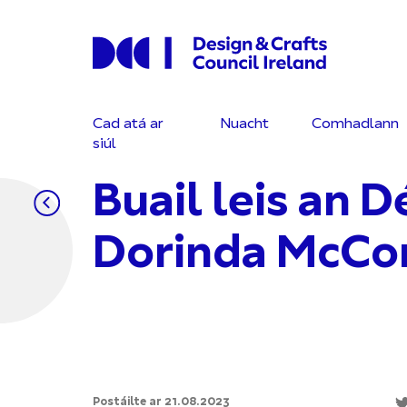
Cad atá ar
Nuacht
Comhadlann
siúl
Buail leis an D
Dorinda McCo
Postáilte ar 21.08.2023