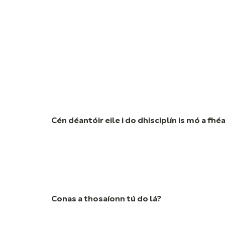
Cén déantóir eile i do dhisciplín is mó a fhé
Conas a thosaíonn tú do lá?