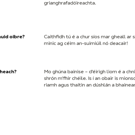
grianghrafadóireachta.
chuid oibre?
Caithfidh tú é a chur síos mar gheall ar
minic ag céim an-suimiúil nó deacair!
 theach?
Mo ghúna bainise – d'éirigh liom é a chni
shrón m'fhir chéile. Is í an obair is mion
riamh agus thaitin an dúshlán a bhainea