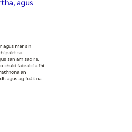
rtha, agus
r agus mar sin
hí páirt sa
gus san am saoire.
chuid fabraicí a fhí
tráthnóna an
h agus ag fuáil na