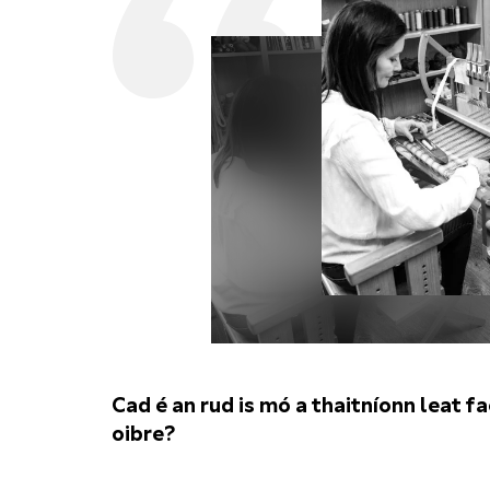
Cad é an rud is mó a thaitníonn leat fa
oibre?