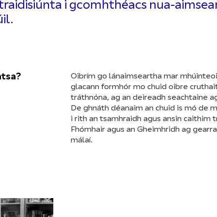
 traidisiúnta i gcomhthéacs nua-aimsea
il.
atsa?
Oibrím go lánaimseartha mar mhúinteoi
glacann formhór mo chuid oibre cruthait
tráthnóna, ag an deireadh seachtaine a
De ghnáth déanaim an chuid is mó de mo 
i rith an tsamhraidh agus ansin caithim 
Fhómhair agus an Gheimhridh ag gearrad
málaí.