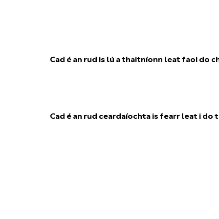
Cad é an rud is lú a thaitníonn leat faoi do 
Cad é an rud ceardaíochta is fearr leat i do