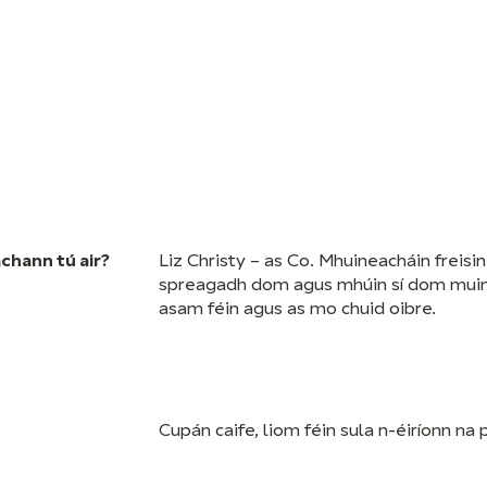
achann tú air?
Liz Christy – as Co. Mhuineacháin freisin
spreagadh dom agus mhúin sí dom muin
asam féin agus as mo chuid oibre.
Cupán caife, liom féin sula n-éiríonn na p