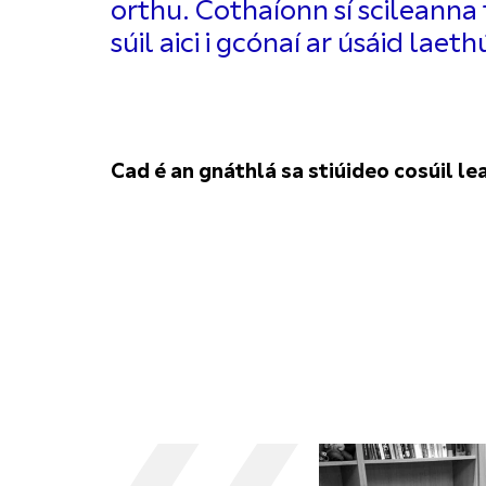
orthu. Cothaíonn sí scileanna
súil aici i gcónaí ar úsáid laethú
Cad é an gnáthlá sa stiúideo cosúil le