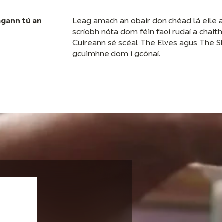
ágann tú an
Leag amach an obair don chéad lá eile 
scríobh nóta dom féin faoi rudaí a chaith
Cuireann sé scéal The Elves agus The 
gcuimhne dom i gcónaí.