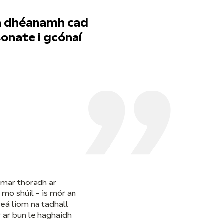
- a dhéanamh cad
sonate i gcónaí
a mar thoradh ar
mo shúil – is mór an
reá liom na tadhall
r ar bun le haghaidh