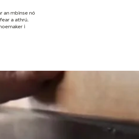
ar an mbinse nó
fear a athrú.
Shoemaker i