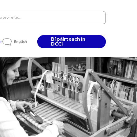
Bí páirteach in
ir
English
DCCI