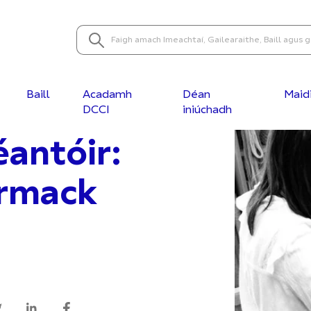
Baill
Acadamh
Déan
Maid
DCCI
iniúchadh
éantóir:
rmack