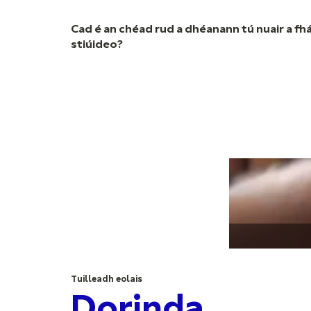
Cad é an chéad rud a dhéanann tú nuair a fh
stiúideo?
Tuilleadh eolais
Dorinda