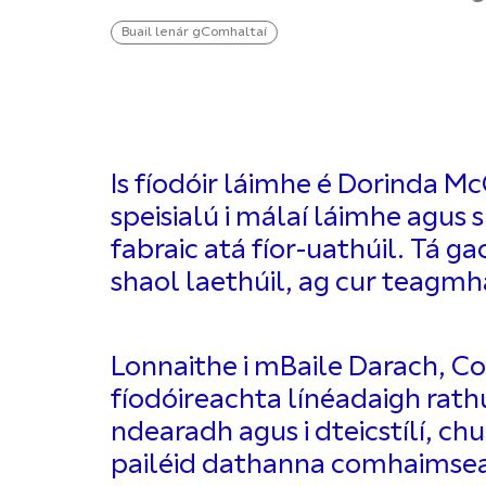
Buail lenár gComhaltaí
Is fíodóir láimhe é Dorinda Mc
speisialú i málaí láimhe agus 
fabraic atá fíor-uathúil. Tá g
shaol laethúil, ag cur teagmhá
Lonnaithe i mBaile Darach, Co.
fíodóireachta línéadaigh rathú
ndearadh agus i dteicstílí, c
pailéid dathanna comhaimsear