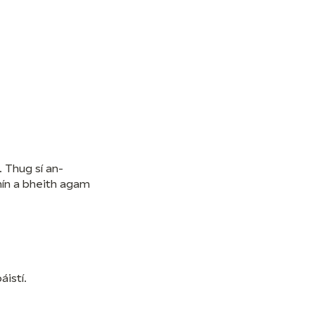
. Thug sí an-
ín a bheith agam
áistí.