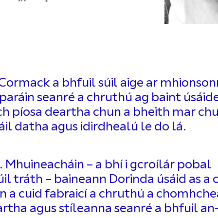
Cormack a bhfuil súil aige ar mhionsonr
sparáin seanré a chruthú ag baint úsáide
ach píosa deartha chun a bheith mar ch
il datha agus idirdhealú le do lá.
 Mhuineacháin – a bhí i gcroílár pobal
il tráth – baineann Dorinda úsáid as a c
hun a cuid fabraicí a chruthú a chomhch
tha agus stíleanna seanré a bhfuil a