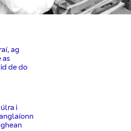
aí, ag
 as
uid de do
úlra i
eanglaíonn
n-ghean